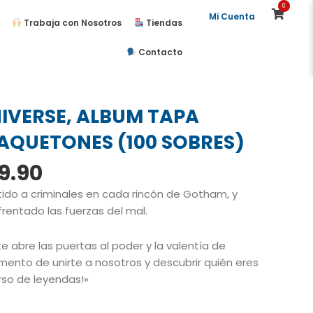
0
Mi Cuenta
Trabaja con Nosotros
Tiendas
Contacto
IVERSE, ALBUM TAPA
PAQUETONES (100 SOBRES)
El
9.90
cio
precio
do a criminales en cada rincón de Gotham, y
ginal
actual
frentado las fuerzas del mal.
:
es:
55.00.
S/99.90.
e abre las puertas al poder y la valentía de
ento de unirte a nosotros y descubrir quién eres
rso de leyendas!»