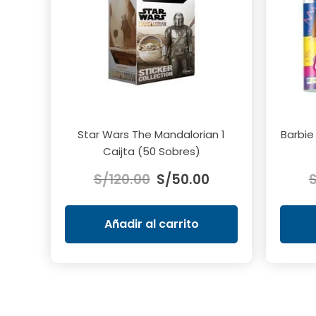
Star Wars The Mandalorian 1
Barbie
Caijta (50 Sobres)
El
El
S/
120.00
S/
50.00
precio
precio
original
actual
era:
es:
Añadir al carrito
S/120.00.
S/50.00.