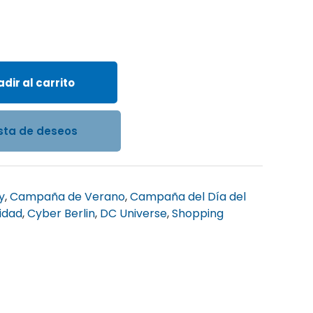
dir al carrito
ista de deseos
y
,
Campaña de Verano
,
Campaña del Día del
idad
,
Cyber Berlin
,
DC Universe
,
Shopping