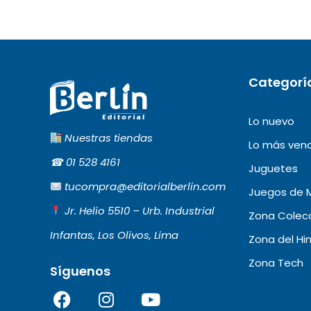
Categorí
Lo nuevo
Nuestras tiendas
Lo más ven
☎︎
01 528 4161
Juguetes
tucompra@editorialberlin.com
Juegos de 
Jr. Helio 5510 – Urb. Industrial
Zona Colecc
Infantas, Los Olivos, Lima
Zona del Hi
Zona Tech
Síguenos
F
I
Y