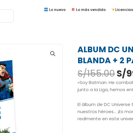
Lo nuevo
Lo más vendido
Licencias
ALBUM DC UN
BLANDA + 2 
El
S/
155.00
S/
9
pre
«Soy Batman. He combati
ori
junto a la Liga, hemos en
era
S/1
El álbum de DC Universe t
nuestros héroes… ¡Es mom
realmente en este unive