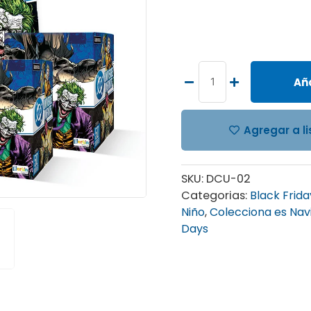
ALBUM
DC
UNIVERSE,
Aña
ALBUM
TAPA
Agregar a l
BLANDA
+
2
SKU:
DCU-02
PAQUETONES
Categorias:
Black Frida
(100
Niño
,
Colecciona es Nav
SOBRES)
Days
cantidad