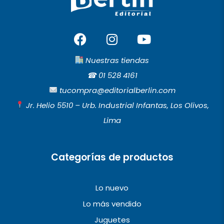
F
I
Y
a
n
o
c
s
u
Nuestras tiendas
e
t
t
☎︎
01 528 4161
b
a
u
tucompra@editorialberlin.com
o
g
b
Jr. Helio 5510 – Urb. Industrial Infantas, Los Olivos,
o
r
e
Lima
k
a
m
Categorías de productos
Lo nuevo
Lo más vendido
Juguetes