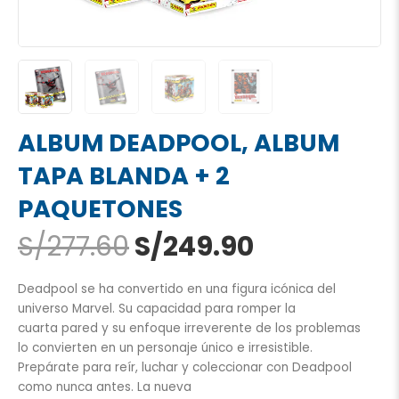
ALBUM DEADPOOL, ALBUM
TAPA BLANDA + 2
PAQUETONES
El
El
S/
277.60
S/
249.90
precio
precio
original
actual
Deadpool se ha convertido en una figura icónica del
era:
es:
universo Marvel. Su capacidad para romper la
S/277.60.
S/249.90.
cuarta pared y su enfoque irreverente de los problemas
lo convierten en un personaje único e irresistible.
Prepárate para reír, luchar y coleccionar con Deadpool
como nunca antes. La nueva