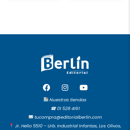
F
I
Y
a
n
o
c
s
u
Nuestras tiendas
e
t
t
☎︎
01 528 4161
b
a
u
tucompra@editorialberlin.com
o
g
b
Jr. Helio 5510 – Urb. Industrial Infantas, Los Olivos,
o
r
e