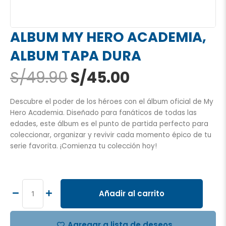
ALBUM MY HERO ACADEMIA,
ALBUM TAPA DURA
El
El
S/
49.90
S/
45.00
precio
precio
original
actual
Descubre el poder de los héroes con el álbum oficial de My
era:
es:
Hero Academia. Diseñado para fanáticos de todas las
S/49.90.
S/45.00.
edades, este álbum es el punto de partida perfecto para
coleccionar, organizar y revivir cada momento épico de tu
serie favorita. ¡Comienza tu colección hoy!
ALBUM
MY
HERO
Añadir al carrito
ACADEMIA,
ALBUM
TAPA
Agregar a lista de deseos