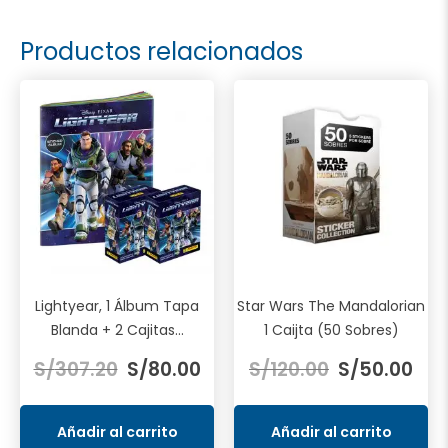
Productos relacionados
Lightyear, 1 Álbum Tapa
Star Wars The Mandalorian
Blanda + 2 Cajitas...
1 Caijta (50 Sobres)
El
El
El
El
S/
307.20
S/
80.00
S/
120.00
S/
50.00
precio
precio
precio
prec
original
actual
original
actu
era:
es:
era:
es:
Añadir al carrito
Añadir al carrito