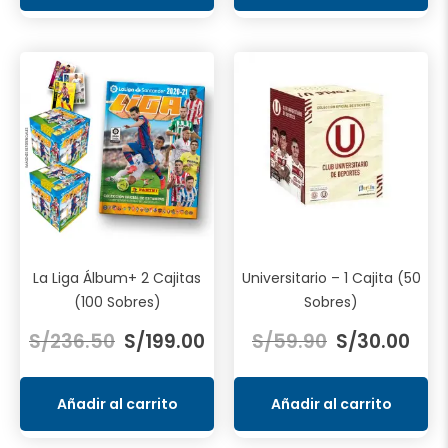
S/307.20.
S/80.00.
S/120.00.
S/50
La Liga Álbum+ 2 Cajitas
Universitario – 1 Cajita (50
(100 Sobres)
Sobres)
El
El
El
El
S/
236.50
S/
199.00
S/
59.90
S/
30.00
precio
precio
precio
prec
original
actual
original
actu
era:
es:
era:
es:
Añadir al carrito
Añadir al carrito
S/236.50.
S/199.00.
S/59.90.
S/30