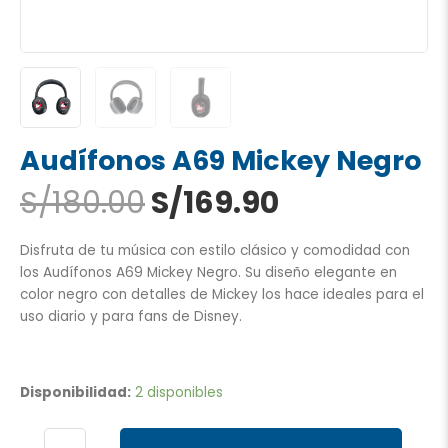
Audífonos A69 Mickey Negro
El
El
S/
180.00
S/
169.90
precio
precio
original
actual
Disfruta de tu música con estilo clásico y comodidad con
era:
es:
los Audífonos A69 Mickey Negro. Su diseño elegante en
S/180.00.
S/169.90.
color negro con detalles de Mickey los hace ideales para el
uso diario y para fans de Disney.
Audífonos
A69
Disponibilidad:
2 disponibles
Mickey
Negro