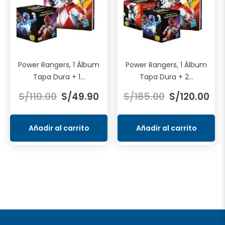
Power Rangers, 1 Álbum
Power Rangers, 1 Álbum
Tapa Dura + 1...
Tapa Dura + 2...
El
El
El
El
S/
110.00
S/
49.90
S/
185.00
S/
120.00
precio
precio
precio
pre
original
actual
original
act
era:
es:
era:
es:
Añadir al carrito
Añadir al carrito
S/110.00.
S/49.90.
S/185.00.
S/1