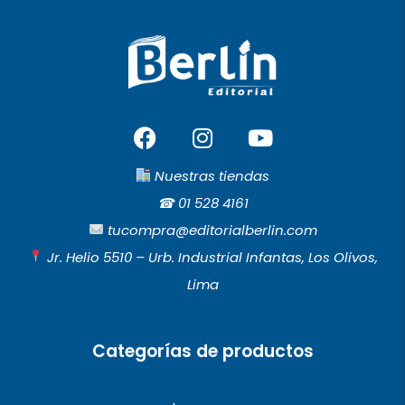
F
I
Y
a
n
o
c
s
u
Nuestras tiendas
e
t
t
☎︎
01 528 4161
b
a
u
tucompra@editorialberlin.com
o
g
b
Jr. Helio 5510 – Urb. Industrial Infantas, Los Olivos,
o
r
e
Lima
k
a
m
Categorías de productos