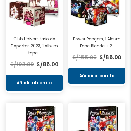
Club Universitario de
Power Rangers, 1 Álbum
Deportes 2023, 1 álbum
Tapa Blanda + 2...
El
El
tapa...
S/
155.00
S/
85.00
El
El
precio
pre
S/
103.00
S/
85.00
precio
precio
original
act
original
actual
era:
es:
Añadir al carrito
era:
es:
S/155.00.
S/85
Añadir al carrito
S/103.00.
S/85.00.