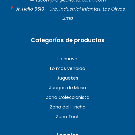
o
g
b
Jr. Helio 5510 – Urb. Industrial Infantas, Los Olivos,
o
r
e
Lima
k
a
m
Categorías de productos
Lo nuevo
Lo más vendido
Juguetes
Juegos de Mesa
Zona Coleccionista
Zona del Hincha
Zona Tech