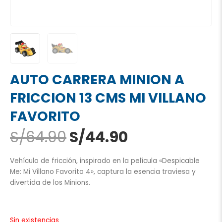
AUTO CARRERA MINION A
FRICCION 13 CMS MI VILLANO
FAVORITO
El
El
S/
64.90
S/
44.90
precio
precio
original
actual
Vehículo de fricción, inspirado en la película «Despicable
era:
es:
Me: Mi Villano Favorito 4», captura la esencia traviesa y
S/64.90.
S/44.90.
divertida de los Minions.
Sin existencias