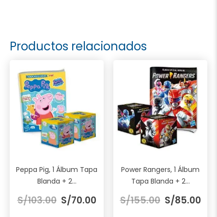
Productos relacionados
Peppa Pig, 1 Álbum Tapa
Power Rangers, 1 Álbum
Blanda + 2...
Tapa Blanda + 2...
El
El
El
El
S/
103.00
S/
70.00
S/
155.00
S/
85.00
precio
precio
precio
pre
original
actual
original
act