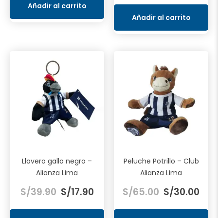
Añadir al carrito
Añadir al carrito
Llavero gallo negro –
Peluche Potrillo – Club
Alianza Lima
Alianza Lima
El
El
El
El
S/
39.90
S/
17.90
S/
65.00
S/
30.00
precio
precio
precio
prec
original
actual
original
actu