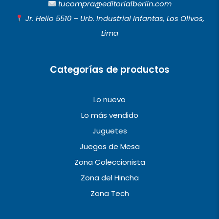
b
a
u
tucompra@editorialberlin.com
o
g
b
Jr. Helio 5510 – Urb. Industrial Infantas, Los Olivos,
o
r
e
Lima
k
a
m
Categorías de productos
Lo nuevo
Lo más vendido
Juguetes
Juegos de Mesa
Zona Coleccionista
Zona del Hincha
Zona Tech