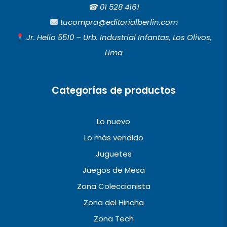
e
t
t
☎︎
01 528 4161
b
a
u
tucompra@editorialberlin.com
o
g
b
Jr. Helio 5510 – Urb. Industrial Infantas, Los Olivos,
o
r
e
Lima
k
a
m
Categorías de productos
Lo nuevo
Lo más vendido
Juguetes
Juegos de Mesa
Zona Coleccionista
Zona del Hincha
Zona Tech