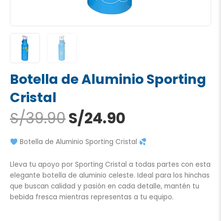
Botella de Aluminio Sporting
Cristal
El
El
S/
39.90
S/
24.90
precio
precio
original
actual
Botella de Aluminio Sporting Cristal
era:
es:
S/39.90.
S/24.90.
Lleva tu apoyo por Sporting Cristal a todas partes con esta
elegante botella de aluminio celeste. Ideal para los hinchas
que buscan calidad y pasión en cada detalle, mantén tu
bebida fresca mientras representas a tu equipo.
Botella