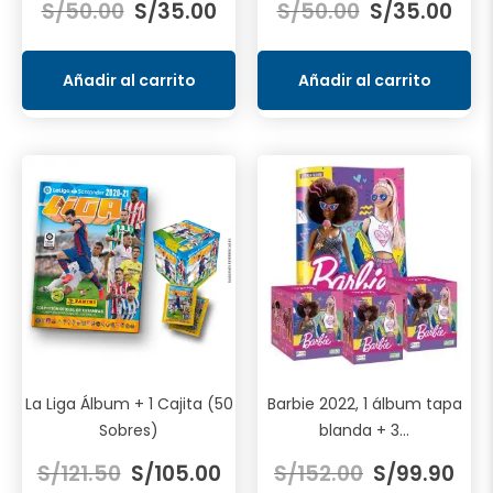
S/
50.00
S/
35.00
S/
50.00
S/
35.00
precio
precio
precio
prec
original
actual
original
actu
era:
es:
era:
es:
Añadir al carrito
Añadir al carrito
S/50.00.
S/35.00.
S/50.00.
S/35
La Liga Álbum + 1 Cajita (50
Barbie 2022, 1 álbum tapa
Sobres)
blanda + 3...
El
El
El
El
S/
121.50
S/
105.00
S/
152.00
S/
99.90
precio
precio
precio
prec