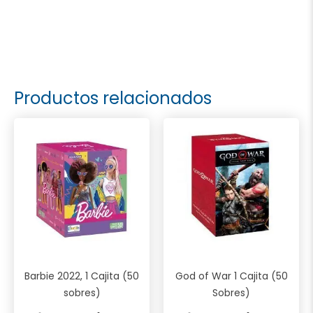
Productos relacionados
Barbie 2022, 1 Cajita (50
God of War 1 Cajita (50
sobres)
Sobres)
El
El
El
El