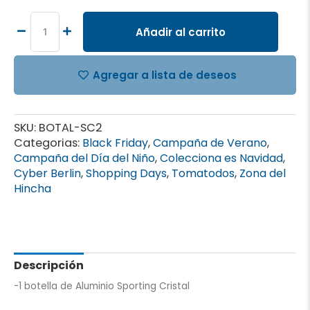
de
Aluminio
Añadir al carrito
Sporting
Cristal
cantidad
Agregar a lista de deseos
SKU:
BOTAL-SC2
Categorias:
Black Friday
,
Campaña de Verano
,
Campaña del Día del Niño
,
Colecciona es Navidad
,
Cyber Berlin
,
Shopping Days
,
Tomatodos
,
Zona del
Hincha
Descripción
-1 botella de Aluminio Sporting Cristal