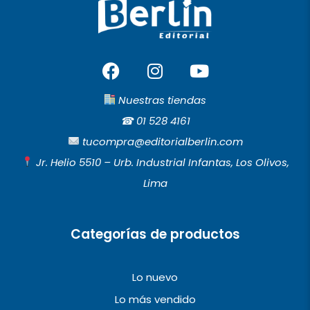
F
I
Y
a
n
o
c
s
u
Nuestras tiendas
e
t
t
☎︎
01 528 4161
b
a
u
tucompra@editorialberlin.com
o
g
b
Jr. Helio 5510 – Urb. Industrial Infantas, Los Olivos,
o
r
e
Lima
k
a
m
Categorías de productos
Lo nuevo
Lo más vendido