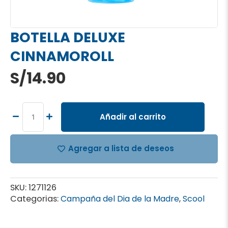
BOTELLA DELUXE
CINNAMOROLL
S/
14.90
BOTELLA
DELUXE
CINNAMOROLL
Añadir al carrito
cantidad
Agregar a lista de deseos
SKU:
1271126
Categorias:
Campaña del Dia de la Madre
,
Scool