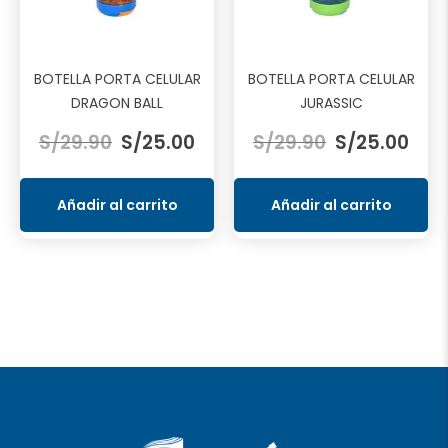
BOTELLA PORTA CELULAR
BOTELLA PORTA CELULAR
DRAGON BALL
JURASSIC
El
El
El
El
S/
29.90
S/
25.00
S/
29.90
S/
25.00
precio
precio
precio
prec
original
actual
original
actu
era:
es:
era:
es:
Añadir al carrito
Añadir al carrito
S/29.90.
S/25.00.
S/29.90.
S/25