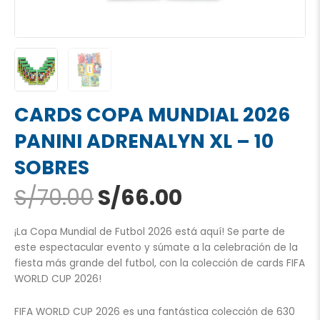
CARDS COPA MUNDIAL 2026
PANINI ADRENALYN XL – 10
SOBRES
El
El
S/
70.00
S/
66.00
precio
precio
original
actual
¡La Copa Mundial de Futbol 2026 está aquí! Se parte de
era:
es:
este espectacular evento y súmate a la celebración de la
S/70.00.
S/66.00.
fiesta más grande del futbol, con la colección de cards FIFA
WORLD CUP 2026!
FIFA WORLD CUP 2026 es una fantástica colección de 630