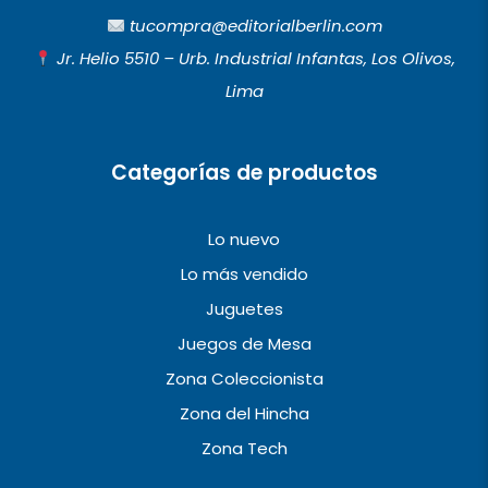
b
a
u
tucompra@editorialberlin.com
o
g
b
Jr. Helio 5510 – Urb. Industrial Infantas, Los Olivos,
o
r
e
Lima
k
a
m
Categorías de productos
Lo nuevo
Lo más vendido
Juguetes
Juegos de Mesa
Zona Coleccionista
Zona del Hincha
Zona Tech