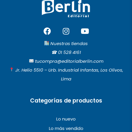
F
I
Y
a
n
o
c
s
u
Nuestras tiendas
e
t
t
☎︎
01 528 4161
b
a
u
tucompra@editorialberlin.com
o
g
b
Jr. Helio 5510 – Urb. Industrial Infantas, Los Olivos,
o
r
e
Lima
k
a
m
Categorías de productos
Lo nuevo
Lo más vendido