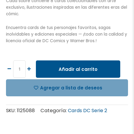
Cada sobre contiene 8 cards coleccionables con arte
exclusivo, ilustraciones inspiradas en las diferentes eras del
cómic.
Encuentra cards de tus personajes favoritos, sagas
inolvidables y ediciones especiales — ¡todo con la calidad y
licencia oficial de DC Comics y Warner Bros.!
CARDS
DC
SERIE
Añadir al carrito
2,
SOBRE
cantidad
Agregar a lista de deseos
SKU:
1125088
Categoría:
Cards DC Serie 2