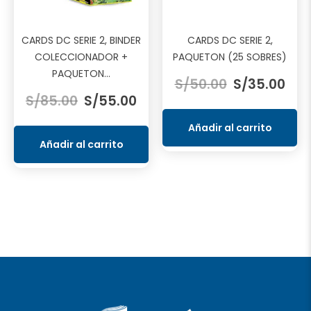
CARDS DC SERIE 2, BINDER
CARDS DC SERIE 2,
COLECCIONADOR +
PAQUETON (25 SOBRES)
El
El
PAQUETON...
S/
50.00
S/
35.00
El
El
precio
prec
S/
85.00
S/
55.00
precio
precio
original
actu
original
actual
era:
es:
Añadir al carrito
era:
es:
S/50.00.
S/35
Añadir al carrito
S/85.00.
S/55.00.