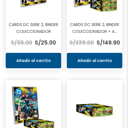
CARDS DC SERIE 2, BINDER
CARDS DC SERIE 2, BINDER
COLECCIONADOR
COLECCIONADOR + 4...
El
El
El
El
S/
35.00
S/
25.00
S/
235.00
S/
149.90
precio
precio
precio
pre
original
actual
original
act
era:
es:
era:
es:
Añadir al carrito
Añadir al carrito
S/35.00.
S/25.00.
S/235.00.
S/1