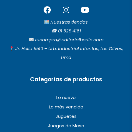
F
I
Y
a
n
o
c
s
u
Nuestras tiendas
e
t
t
☎︎
01 528 4161
b
a
u
tucompra@editorialberlin.com
o
g
b
Jr. Helio 5510 – Urb. Industrial Infantas, Los Olivos,
o
r
e
Lima
k
a
m
Categorías de productos
Lo nuevo
Lo más vendido
Juguetes
Juegos de Mesa