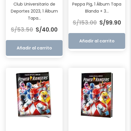
Club Universitario de
Peppa Pig, 1 Álbum Tapa
Deportes 2023, 1 Álbum
Blanda + 3...
El
El
Tapa...
S/
153.00
S/
99.90
El
El
precio
prec
S/
53.50
S/
40.00
precio
precio
original
actu
original
actual
era:
es:
Añadir al carrito
era:
es:
S/153.00.
S/99
Añadir al carrito
S/53.50.
S/40.00.