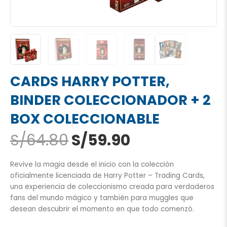
CARDS HARRY POTTER,
BINDER COLECCIONADOR + 2
BOX COLECCIONABLE
El
El
S/
64.80
S/
59.90
precio
precio
original
actual
Revive la magia desde el inicio con la colección
era:
es:
oficialmente licenciada de Harry Potter – Trading Cards,
S/64.80.
S/59.90.
una experiencia de coleccionismo creada para verdaderos
fans del mundo mágico y también para muggles que
desean descubrir el momento en que todo comenzó.