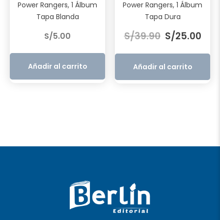
Power Rangers, 1 Álbum
Power Rangers, 1 Álbum
Tapa Blanda
Tapa Dura
El
El
S/
39.90
S/
25.00
S/
5.00
precio
prec
original
actu
era:
es:
Añadir al carrito
Añadir al carrito
S/39.90.
S/25