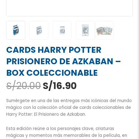
CARDS HARRY POTTER
PRISIONERO DE AZKABAN –
BOX COLECCIONABLE
El
El
S/
20.00
S/
16.90
precio
precio
original
actual
Sumérgete en una de las entregas más icónicas del mundo
era:
es:
mágico con la colección oficial de cards coleccionables de
S/20.00.
S/16.90.
Harry Potter: El Prisionero de Azkaban.
Esta edición reúne a los personajes clave, criaturas
mágicas y momentos más memorables de la película, en