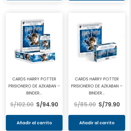
CARDS HARRY POTTER
CARDS HARRY POTTER
PRISIONERO DE AZKABAN –
PRISIONERO DE AZKABAN –
BINDER...
BINDER...
El
El
El
El
S/
102.00
S/
94.90
S/
85.00
S/
79.90
precio
precio
precio
prec
original
actual
original
actu
era:
es:
era:
es:
Añadir al carrito
Añadir al carrito
S/102.00.
S/94.90.
S/85.00.
S/79