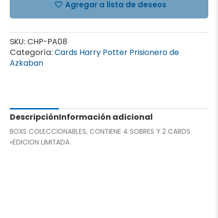
AZKABAN
Agregar a lista de deseos
-
BOX
COLECCIONABLE
SKU:
CHP-PA08
cantidad
Categoría:
Cards Harry Potter Prisionero de
Azkaban
Descripción
Información adicional
BOXS COLECCIONABLES, CONTIENE 4 SOBRES Y 2 CARDS
«EDICION LIMITADA