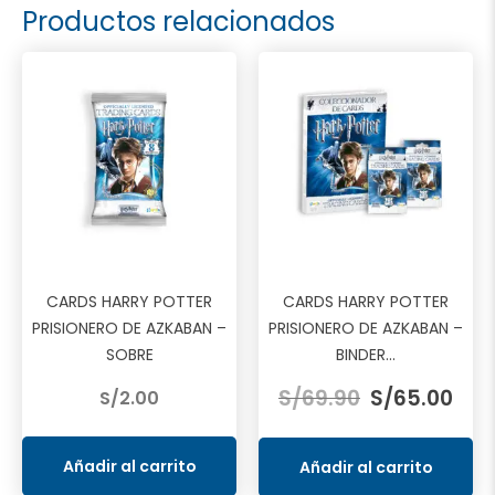
Productos relacionados
CARDS HARRY POTTER
CARDS HARRY POTTER
PRISIONERO DE AZKABAN –
PRISIONERO DE AZKABAN –
SOBRE
BINDER...
El
El
S/
69.90
S/
65.00
S/
2.00
precio
prec
original
actu
era:
es:
Añadir al carrito
Añadir al carrito
S/69.90.
S/65