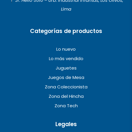
Jr. Helio 5510 – Urb. Industrial Infantas, Los Olivos,
o
r
e
Lima
k
a
m
Categorías de productos
Lo nuevo
Lo más vendido
Juguetes
Juegos de Mesa
Zona Coleccionista
Zona del Hincha
Zona Tech
Legales