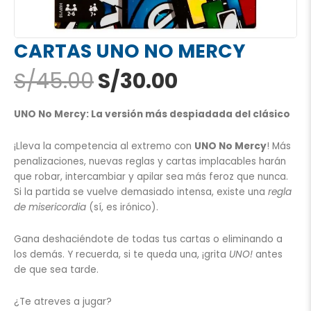
CARTAS UNO NO MERCY
El
El
S/
45.00
S/
30.00
precio
precio
original
actual
UNO No Mercy: La versión más despiadada del clásico
era:
es:
S/45.00.
S/30.00.
¡Lleva la competencia al extremo con
UNO No Mercy
! Más
penalizaciones, nuevas reglas y cartas implacables harán
que robar, intercambiar y apilar sea más feroz que nunca.
Si la partida se vuelve demasiado intensa, existe una
regla
de misericordia
(sí, es irónico).
Gana deshaciéndote de todas tus cartas o eliminando a
los demás. Y recuerda, si te queda una, ¡grita
UNO!
antes
de que sea tarde.
¿Te atreves a jugar?