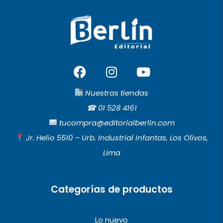
F
I
Y
a
n
o
c
s
u
Nuestras tiendas
e
t
t
☎︎
01 528 4161
b
a
u
tucompra@editorialberlin.com
o
g
b
Jr. Helio 5510 – Urb. Industrial Infantas, Los Olivos,
o
r
e
Lima
k
a
m
Categorías de productos
Lo nuevo