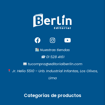
F
I
Y
a
n
o
c
s
u
Nuestras tiendas
e
t
t
☎︎
01 528 4161
b
a
u
tucompra@editorialberlin.com
o
g
b
Jr. Helio 5510 – Urb. Industrial Infantas, Los Olivos,
o
r
e
Lima
k
a
m
Categorías de productos