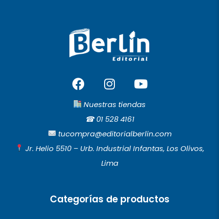
F
I
Y
a
n
o
c
s
u
Nuestras tiendas
e
t
t
☎︎
01 528 4161
b
a
u
tucompra@editorialberlin.com
o
g
b
Jr. Helio 5510 – Urb. Industrial Infantas, Los Olivos,
o
r
e
Lima
k
a
m
Categorías de productos