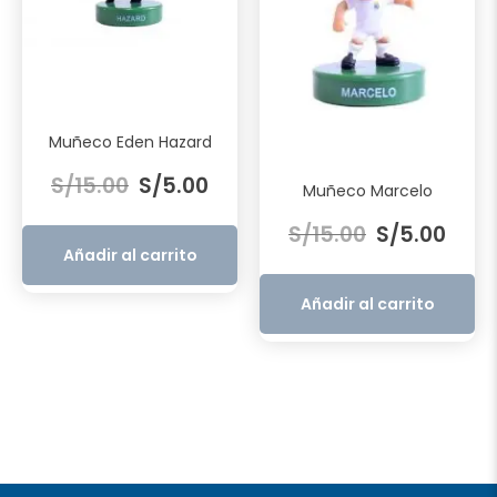
Muñeco Eden Hazard
El
El
S/
15.00
S/
5.00
Muñeco Marcelo
precio
precio
El
El
original
actual
S/
15.00
S/
5.00
precio
preci
era:
es:
Añadir al carrito
original
actua
S/15.00.
S/5.00.
era:
es:
Añadir al carrito
S/15.00.
S/5.0