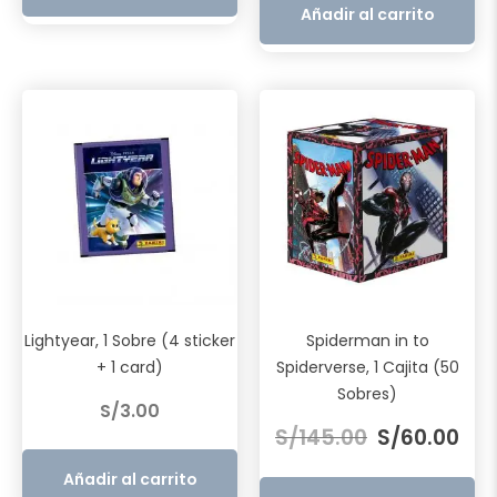
era:
es:
Añadir al carrito
S/121.50.
S/10
Lightyear, 1 Sobre (4 sticker
Spiderman in to
+ 1 card)
Spiderverse, 1 Cajita (50
Sobres)
S/
3.00
El
El
S/
145.00
S/
60.00
precio
pre
original
act
Añadir al carrito