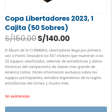
Copa Libertadores 2023, 1
Cajita (50 Sobres)
El
El
S/
150.00
S/
140.00
precio
precio
original
actual
El Álbum de la CONMEBOL Libertadores llega por primera
era:
es:
vez a Panini. Descubre los 557 stickers que muestran a los
S/150.00.
S/140.00.
32 equipos clasificados, además de estadísticas y datos
históricos del campeonato de clubes más grande de
América Latina. Obtén información exclusiva sobre los
equipos participantes, estadios legendarios de la región,
estadísticas del torneo y mucho más.
Sin existencias