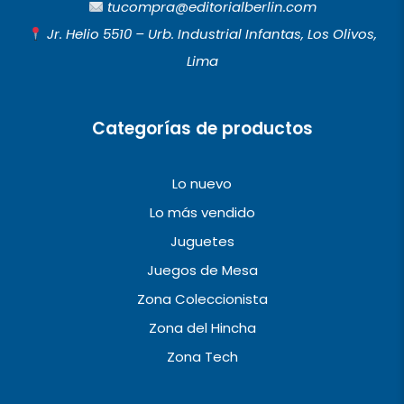
b
a
u
tucompra@editorialberlin.com
o
g
b
Jr. Helio 5510 – Urb. Industrial Infantas, Los Olivos,
o
r
e
Lima
k
a
m
Categorías de productos
Lo nuevo
Lo más vendido
Juguetes
Juegos de Mesa
Zona Coleccionista
Zona del Hincha
Zona Tech