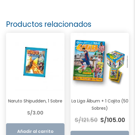
Productos relacionados
Naruto Shipudden, 1 Sobre
La Liga Álbum + 1 Cajita (50
Sobres)
S/
3.00
El
El
S/
121.50
S/
105.00
precio
pre
original
act
Añadir al carrito