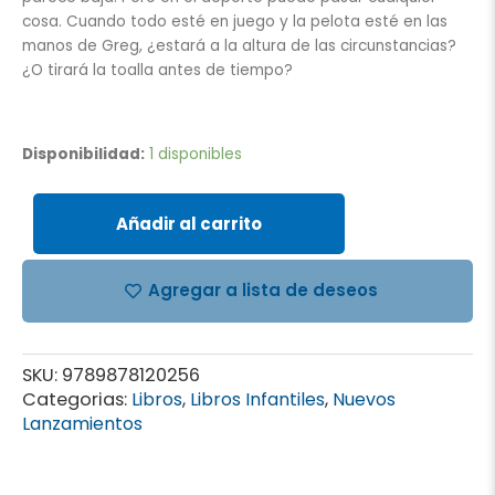
cosa. Cuando todo esté en juego y la pelota esté en las
manos de Greg, ¿estará a la altura de las circunstancias?
¿O tirará la toalla antes de tiempo?
Diario
de
Disponibilidad:
1 disponibles
Greg
16
(Tapa
Añadir al carrito
Blanda).
El
Agregar a lista de deseos
número
1
cantidad
SKU:
9789878120256
Categorias:
Libros
,
Libros Infantiles
,
Nuevos
Lanzamientos