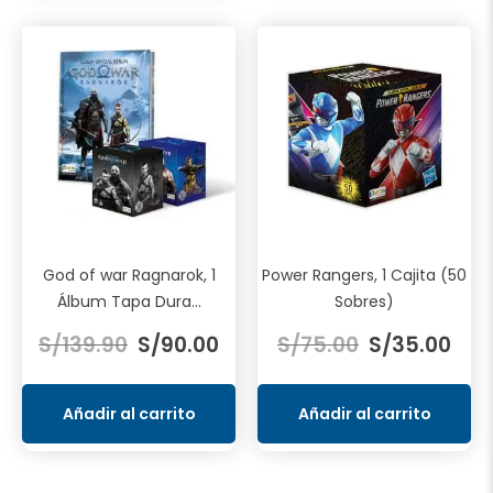
God of war Ragnarok, 1
Power Rangers, 1 Cajita (50
Álbum Tapa Dura...
Sobres)
El
El
El
El
S/
139.90
S/
90.00
S/
75.00
S/
35.00
precio
precio
precio
prec
original
actual
original
actu
era:
es:
era:
es:
Añadir al carrito
Añadir al carrito
S/139.90.
S/90.00.
S/75.00.
S/35