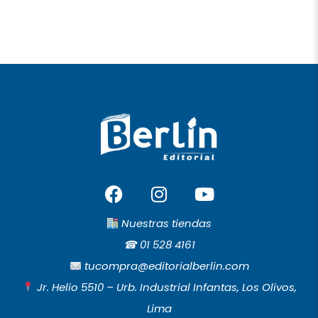
F
I
Y
a
n
o
c
s
u
Nuestras tiendas
e
t
t
☎︎
01 528 4161
b
a
u
tucompra@editorialberlin.com
o
g
b
Jr. Helio 5510 – Urb. Industrial Infantas, Los Olivos,
o
r
e
Lima
k
a