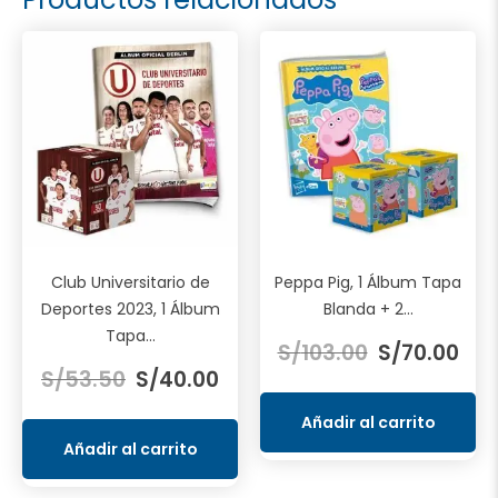
Club Universitario de
Peppa Pig, 1 Álbum Tapa
Deportes 2023, 1 Álbum
Blanda + 2...
El
El
Tapa...
S/
103.00
S/
70.00
El
El
precio
prec
S/
53.50
S/
40.00
precio
precio
original
actu
original
actual
era:
es:
Añadir al carrito
era:
es:
S/103.00.
S/70
Añadir al carrito
S/53.50.
S/40.00.