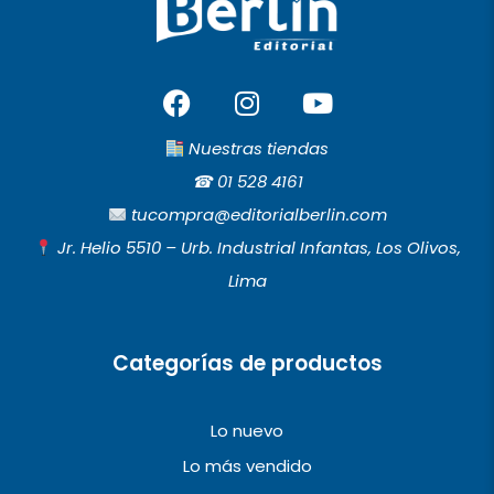
F
I
Y
a
n
o
c
s
u
Nuestras tiendas
e
t
t
☎︎
01 528 4161
b
a
u
tucompra@editorialberlin.com
o
g
b
Jr. Helio 5510 – Urb. Industrial Infantas, Los Olivos,
o
r
e
Lima
k
a
m
Categorías de productos
Lo nuevo
Lo más vendido