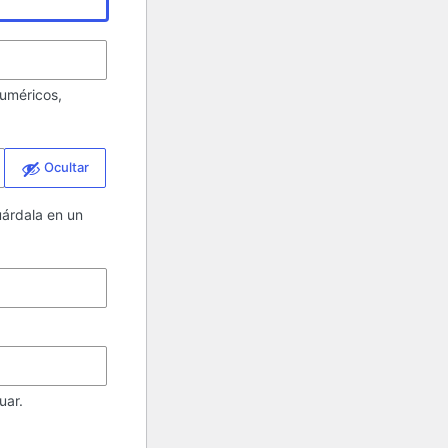
uméricos,
Ocultar
uárdala en un
uar.