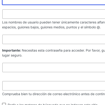
Los nombres de usuario pueden tener únicamente caracteres alfan
espacios, guiones bajos, guiones medios, puntos y el símbolo @.
Importante:
Necesitas esta contraseña para acceder. Por favor, g
lugar seguro.
Comprueba bien tu dirección de correo electrónico antes de contin
Visibilidad
Pedir a los motores de búsqueda que no indexen este sitio