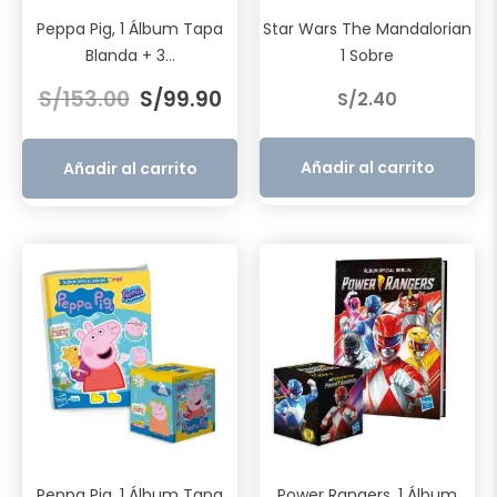
Peppa Pig, 1 Álbum Tapa
Star Wars The Mandalorian
Blanda + 3...
1 Sobre
El
El
S/
153.00
S/
99.90
S/
2.40
precio
precio
original
actual
era:
es:
Añadir al carrito
Añadir al carrito
S/153.00.
S/99.90.
Peppa Pig, 1 Álbum Tapa
Power Rangers, 1 Álbum