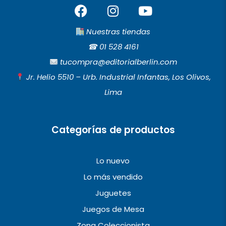
F
I
Y
a
n
o
c
s
u
Nuestras tiendas
e
t
t
☎︎
01 528 4161
b
a
u
tucompra@editorialberlin.com
o
g
b
Jr. Helio 5510 – Urb. Industrial Infantas, Los Olivos,
o
r
e
Lima
k
a
m
Categorías de productos
Lo nuevo
Lo más vendido
Juguetes
Juegos de Mesa
Zona Coleccionista