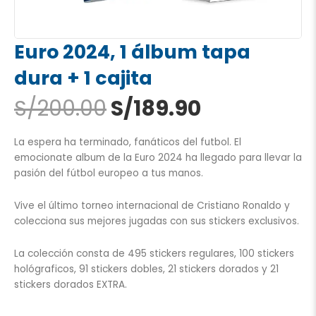
Euro 2024, 1 álbum tapa
dura + 1 cajita
El
El
S/
200.00
S/
189.90
precio
precio
original
actual
La espera ha terminado, fanáticos del futbol. El
era:
es:
emocionate album de la Euro 2024 ha llegado para llevar la
S/200.00.
S/189.90.
pasión del fútbol europeo a tus manos.
Vive el último torneo internacional de Cristiano Ronaldo y
colecciona sus mejores jugadas con sus stickers exclusivos.
La colección consta de 495 stickers regulares, 100 stickers
hológraficos, 91 stickers dobles, 21 stickers dorados y 21
stickers dorados EXTRA.