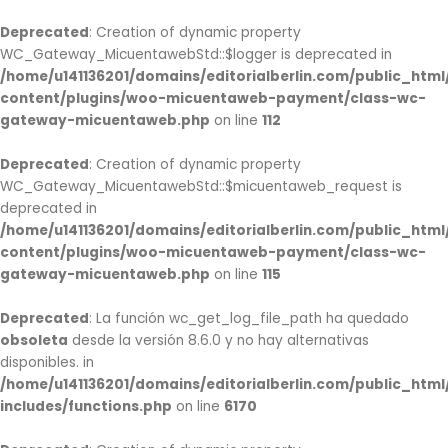
Ir
al
Deprecated
: Creation of dynamic property
contenido
WC_Gateway_MicuentawebStd::$logger is deprecated in
/home/u141136201/domains/editorialberlin.com/public_htm
content/plugins/woo-micuentaweb-payment/class-wc-
gateway-micuentaweb.php
on line
112
Deprecated
: Creation of dynamic property
WC_Gateway_MicuentawebStd::$micuentaweb_request is
deprecated in
/home/u141136201/domains/editorialberlin.com/public_htm
content/plugins/woo-micuentaweb-payment/class-wc-
gateway-micuentaweb.php
on line
115
Deprecated
: La función wc_get_log_file_path ha quedado
obsoleta
desde la versión 8.6.0 y no hay alternativas
disponibles. in
/home/u141136201/domains/editorialberlin.com/public_htm
includes/functions.php
on line
6170