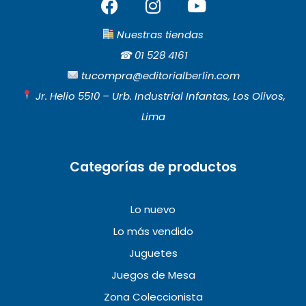
F
I
Y
a
n
o
c
s
u
Nuestras tiendas
e
t
t
☎︎
01 528 4161
b
a
u
tucompra@editorialberlin.com
o
g
b
Jr. Helio 5510 – Urb. Industrial Infantas, Los Olivos,
o
r
e
Lima
k
a
m
Categorías de productos
Lo nuevo
Lo más vendido
Juguetes
Juegos de Mesa
Zona Coleccionista