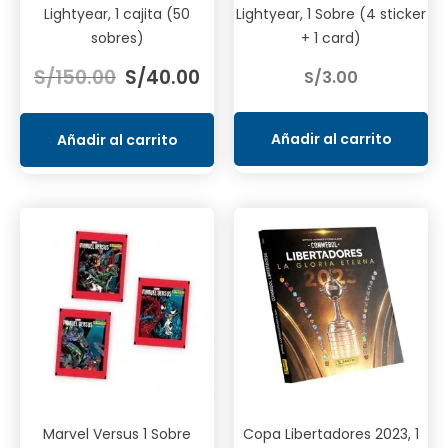
Lightyear, 1 cajita (50
Lightyear, 1 Sobre (4 sticker
sobres)
+ 1 card)
El
El
S/
150.00
S/
40.00
S/
3.00
precio
precio
original
actual
era:
es:
Añadir al carrito
Añadir al carrito
S/150.00.
S/40.00.
Marvel Versus 1 Sobre
Copa Libertadores 2023, 1