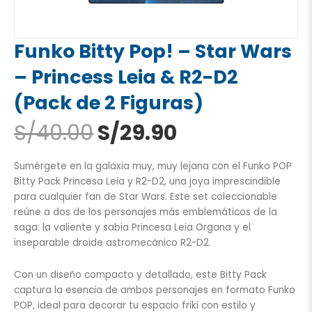
Funko Bitty Pop! – Star Wars
– Princess Leia & R2-D2
(Pack de 2 Figuras)
El
El
S/
40.00
S/
29.90
precio
precio
original
actual
Sumérgete en la galaxia muy, muy lejana con el Funko POP
era:
es:
Bitty Pack Princesa Leia y R2-D2, una joya imprescindible
S/40.00.
S/29.90.
para cualquier fan de Star Wars. Este set coleccionable
reúne a dos de los personajes más emblemáticos de la
saga: la valiente y sabia Princesa Leia Organa y el
inseparable droide astromecánico R2-D2.
Con un diseño compacto y detallado, este Bitty Pack
captura la esencia de ambos personajes en formato Funko
POP, ideal para decorar tu espacio friki con estilo y