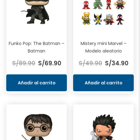
Funko Pop: The Batman –
Mistery mini Marvel –
Batman
Modelo aleatorio
El
El
El
El
S/
89.90
S/
69.90
S/
49.90
S/
34.90
precio
precio
precio
prec
original
actual
original
actu
era:
es:
era:
es:
Añadir al carrito
Añadir al carrito
S/89.90.
S/69.90.
S/49.90.
S/34