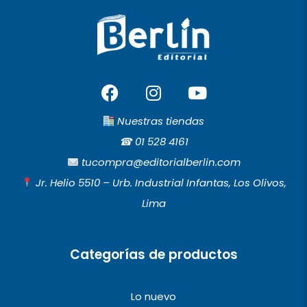
F
I
Y
a
n
o
c
s
u
Nuestras tiendas
e
t
t
☎︎
01 528 4161
b
a
u
tucompra@editorialberlin.com
o
g
b
Jr. Helio 5510 – Urb. Industrial Infantas, Los Olivos,
o
r
e
Lima
k
a
m
Categorías de productos
Lo nuevo