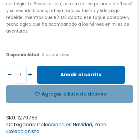
nostalgia. La Princesa Leia, con su clásico peinado de “buns”
y su vestido blanco, refleja toda su fuerza y liderazgo
rebelde, mientras que R2-D2 aporta ese toque adorable y
tecnológico que ha acompañado a los héroes en miles de
aventuras.
Funko
Bitty
Disponibilidad:
3 disponibles
Pop!
–
Star
Añadir al carrito
Wars
–
Princess
Agregar a lista de deseos
Leia
&
R2-
SKU:
1279783
D2
Categorias:
Colecciona es Navidad
,
Zona
(Pack
Coleccionista
de