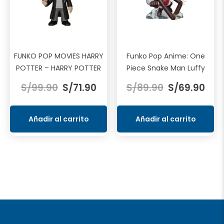
FUNKO POP MOVIES HARRY
Funko Pop Anime: One
POTTER – HARRY POTTER
Piece Snake Man Luffy
El
El
El
El
S/
99.90
S/
71.90
S/
89.90
S/
69.90
precio
precio
precio
prec
original
actual
original
actu
era:
es:
era:
es:
Añadir al carrito
Añadir al carrito
S/99.90.
S/71.90.
S/89.90.
S/69