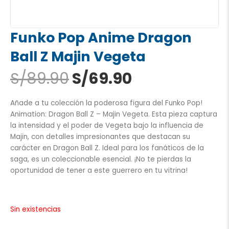
Funko Pop Anime Dragon
Ball Z Majin Vegeta
El
El
S/
89.90
S/
69.90
precio
precio
original
actual
Añade a tu colección la poderosa figura del Funko Pop!
era:
es:
Animation: Dragon Ball Z – Majin Vegeta. Esta pieza captura
S/89.90.
S/69.90.
la intensidad y el poder de Vegeta bajo la influencia de
Majin, con detalles impresionantes que destacan su
carácter en Dragon Ball Z. Ideal para los fanáticos de la
saga, es un coleccionable esencial. ¡No te pierdas la
oportunidad de tener a este guerrero en tu vitrina!
Sin existencias