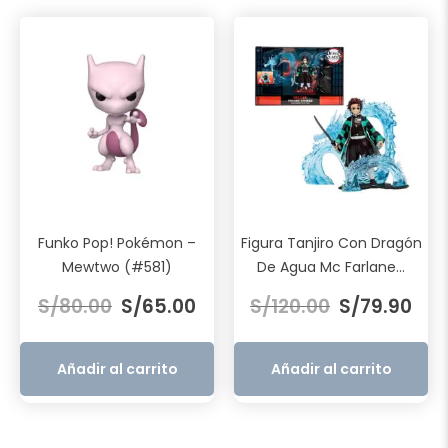
Funko Pop! Pokémon –
Figura Tanjiro Con Dragón
Mewtwo (#581)
De Agua Mc Farlane...
El
El
El
El
S/
80.00
S/
65.00
S/
120.00
S/
79.90
precio
precio
precio
prec
original
actual
original
actu
era:
es:
era:
es:
Añadir al carrito
Añadir al carrito
S/80.00.
S/65.00.
S/120.00.
S/79