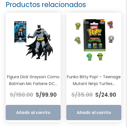
Productos relacionados
Figura Dick Grayson Como
Funko Bitty Pop! – Teenage
Batman Mc Farlane DC...
Mutant Ninja Turtles...
El
El
El
El
S/
150.00
S/
99.90
S/
35.00
S/
24.90
precio
precio
precio
prec
original
actual
original
actu
era:
es:
era:
es:
Añadir al carrito
Añadir al carrito
S/150.00.
S/99.90.
S/35.00.
S/24