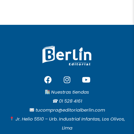
F
I
Y
a
n
o
c
s
u
Nuestras tiendas
e
t
t
☎︎
01 528 4161
b
a
u
tucompra@editorialberlin.com
o
g
b
Jr. Helio 5510 – Urb. Industrial Infantas, Los Olivos,
o
r
e
Lima
k
a