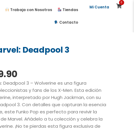
0
Mi Cuenta
Trabaja con Nosotros
Tiendas
Contacto
rvel: Deadpool 3
El
9.90
cio
precio
s: Deadpool 3 – Wolverine es una figura
ginal
actual
leccionistas y fans de los X-Men. Esta edición
:
es:
erine, interpretado por Hugh Jackman, con su
0.00.
S/89.90.
eadpool 3. Con detalles que capturan la esencia
, este Funko Pop es perfecto para revivir la
de Marvel. Añádelo a tu colección y celebra la
erine. ¡No te pierdas esta figura exclusiva de