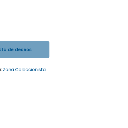
ista de deseos
a:
Zona Coleccionista