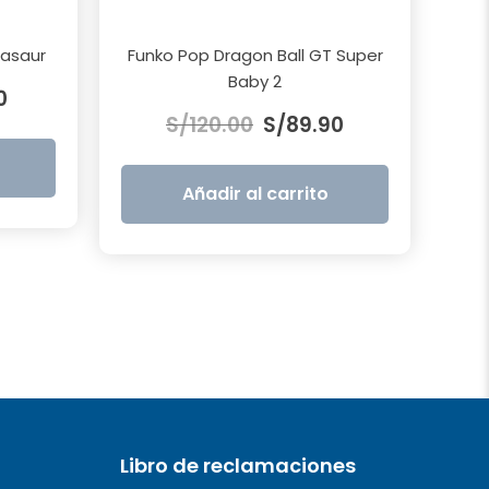
asaur
Funko Pop Dragon Ball GT Super
El
Baby 2
0
El
El
precio
S/
120.00
S/
89.90
precio
precio
actual
original
actual
es:
era:
es:
S/69.90.
Añadir al carrito
S/120.00.
S/89.90.
Libro de reclamaciones