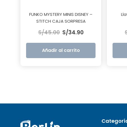
FUNKO MYSTERY MINIS DISNEY –
Ll
STITCH CAJA SORPRESA
El
El
S/
45.00
S/
34.90
precio
precio
original
actual
era:
es:
Añadir al carrito
S/45.00.
S/34.90.
Categorí