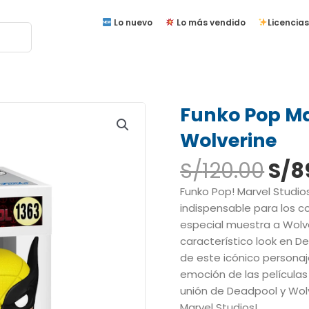
Lo nuevo
Lo más vendido
Licencias
Funko Pop Ma
Wolverine
El
S/
120.00
S/
8
pre
Funko Pop! Marvel Studio
ori
indispensable para los co
era
especial muestra a Wolv
S/12
característico look en D
de este icónico personaje
emoción de las películas 
unión de Deadpool y Wolv
Marvel Studios!