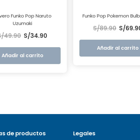
avero Funko Pop Naruto
Funko Pop Pokemon Bulb
El
Uzumaki
S/
89.90
S/
69.9
El
El
precio
S/
49.90
S/
34.90
precio
precio
original
original
actual
era:
Añadir al carrito
era:
es:
S/89.90.
Añadir al carrito
S/49.90.
S/34.90.
as de productos
Legales