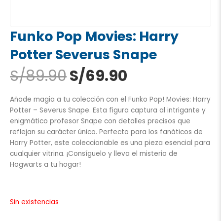
Funko Pop Movies: Harry
Potter Severus Snape
El
El
S/
89.90
S/
69.90
precio
precio
original
actual
Añade magia a tu colección con el Funko Pop! Movies: Harry
era:
es:
Potter – Severus Snape. Esta figura captura al intrigante y
S/89.90.
S/69.90.
enigmático profesor Snape con detalles precisos que
reflejan su carácter único. Perfecto para los fanáticos de
Harry Potter, este coleccionable es una pieza esencial para
cualquier vitrina. ¡Consíguelo y lleva el misterio de
Hogwarts a tu hogar!
Sin existencias