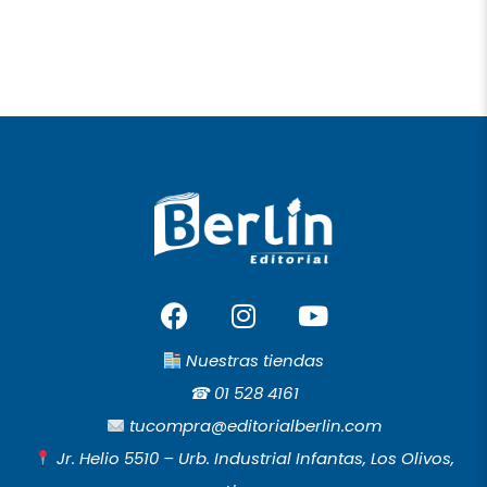
F
I
Y
a
n
o
c
s
u
Nuestras tiendas
e
t
t
☎︎
01 528 4161
b
a
u
tucompra@editorialberlin.com
o
g
b
Jr. Helio 5510 – Urb. Industrial Infantas, Los Olivos,
o
r
e