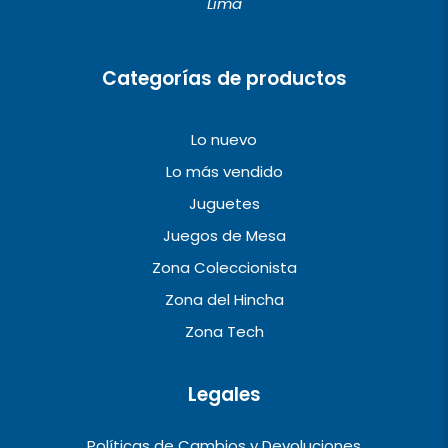
Lima
k
a
m
Categorías de productos
Lo nuevo
Lo más vendido
Juguetes
Juegos de Mesa
Zona Coleccionista
Zona del Hincha
Zona Tech
Legales
Políticas de Cambios y Devoluciones