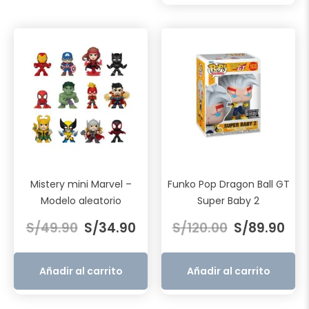
Mistery mini Marvel –
Funko Pop Dragon Ball GT
Modelo aleatorio
Super Baby 2
El
El
El
El
S/
49.90
S/
34.90
S/
120.00
S/
89.90
precio
precio
precio
prec
original
actual
original
actu
era:
es:
era:
es:
Añadir al carrito
Añadir al carrito
S/49.90.
S/34.90.
S/120.00.
S/89