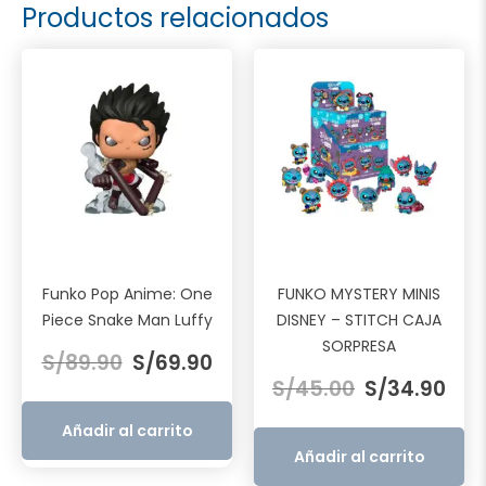
Productos relacionados
Funko Pop Anime: One
FUNKO MYSTERY MINIS
Piece Snake Man Luffy
DISNEY – STITCH CAJA
El
El
SORPRESA
S/
89.90
S/
69.90
El
El
precio
precio
S/
45.00
S/
34.90
precio
prec
original
actual
original
actu
era:
es:
Añadir al carrito
era:
es:
S/89.90.
S/69.90.
Añadir al carrito
S/45.00.
S/34