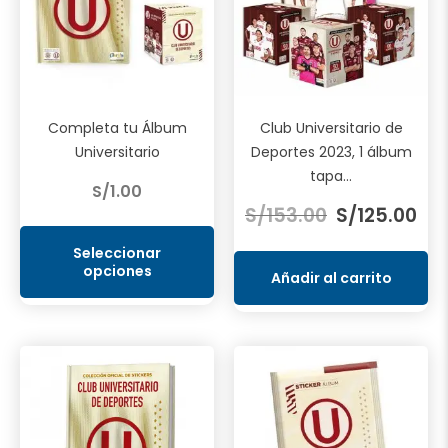
Completa tu Álbum
Club Universitario de
Universitario
Deportes 2023, 1 álbum
tapa...
S/
1.00
El
El
S/
153.00
S/
125.00
precio
pre
Este
original
act
producto
Seleccionar
opciones
tiene
era:
es:
Añadir al carrito
múltiples
S/153.00.
S/1
variantes.
Las
opciones
se
pueden
elegir