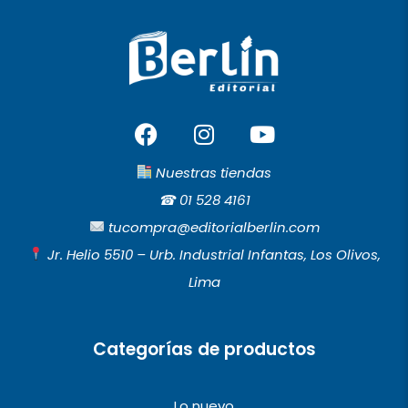
F
I
Y
a
n
o
c
s
u
Nuestras tiendas
e
t
t
☎︎
01 528 4161
b
a
u
tucompra@editorialberlin.com
o
g
b
Jr. Helio 5510 – Urb. Industrial Infantas, Los Olivos,
o
r
e
Lima
k
a
m
Categorías de productos
Lo nuevo