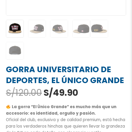
GORRA UNIVERSITARIO DE
DEPORTES, EL ÚNICO GRANDE
El
El
S/
120.00
S/
49.90
precio
precio
original
actual
La gorra “El Único Grande” es mucho más que un
era:
es:
accesorio: es identidad, orgullo y pasión.
S/120.00.
S/49.90.
Oficial del club, exclusiva y de calidad premium, está hecha
para los verdaderos hinchas que quieren llevar la grandeza