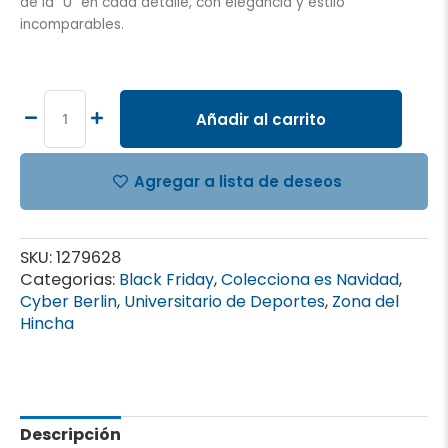
de la “U” en cada detalle, con elegancia y estilo
incomparables.
GORRA
UNIVERSITARIO
DE
Añadir al carrito
DEPORTES,
EL
ÚNICO
Agregar a lista de deseos
GRANDE
cantidad
SKU:
1279628
Categorias:
Black Friday
,
Colecciona es Navidad
,
Cyber Berlin
,
Universitario de Deportes
,
Zona del
Hincha
Descripción