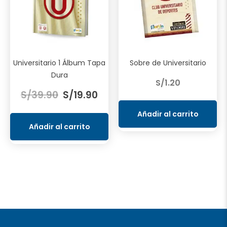
en
la
página
de
producto
Universitario 1 Álbum Tapa
Sobre de Universitario
Dura
S/
1.20
El
El
S/
39.90
S/
19.90
precio
precio
original
actual
Añadir al carrito
era:
es:
Añadir al carrito
S/39.90.
S/19.90.