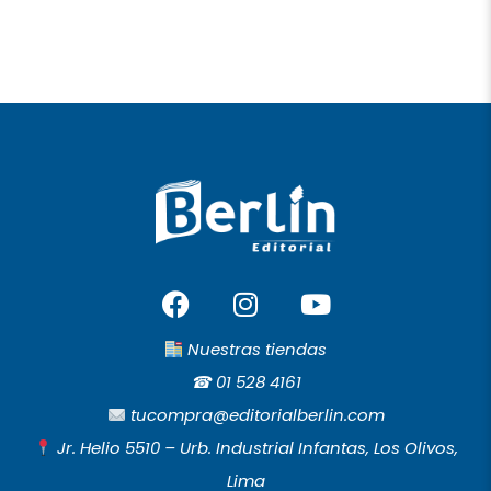
F
I
Y
a
n
o
c
s
u
Nuestras tiendas
e
t
t
☎︎
01 528 4161
b
a
u
tucompra@editorialberlin.com
o
g
b
Jr. Helio 5510 – Urb. Industrial Infantas, Los Olivos,
o
r
e
Lima
k
a