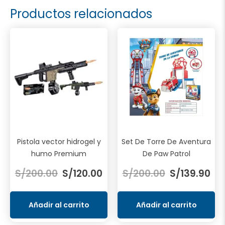
Productos relacionados
Pistola vector hidrogel y
Set De Torre De Aventura
humo Premium
De Paw Patrol
El
El
El
El
S/
200.00
S/
120.00
S/
200.00
S/
139.90
precio
precio
precio
pre
original
actual
original
act
era:
es:
era:
es:
Añadir al carrito
Añadir al carrito
S/200.00.
S/120.00.
S/200.00.
S/1