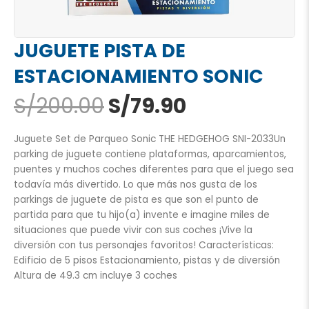
JUGUETE PISTA DE
ESTACIONAMIENTO SONIC
El
El
S/
200.00
S/
79.90
precio
precio
original
actual
Juguete Set de Parqueo Sonic THE HEDGEHOG SNI-2033Un
era:
es:
parking de juguete contiene plataformas, aparcamientos,
S/200.00.
S/79.90.
puentes y muchos coches diferentes para que el juego sea
todavía más divertido. Lo que más nos gusta de los
parkings de juguete de pista es que son el punto de
partida para que tu hijo(a) invente e imagine miles de
situaciones que puede vivir con sus coches ¡Vive la
diversión con tus personajes favoritos! Características:
Edificio de 5 pisos Estacionamiento, pistas y de diversión
Altura de 49.3 cm incluye 3 coches
JUGUETE