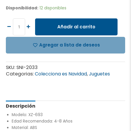
PISTA
Disponibilidad:
12 disponibles
DE
ESTACIONAMIENTO
SONIC
Añadir al carrito
cantidad
Agregar a lista de deseos
SKU:
SNI-2033
Categorias:
Colecciona es Navidad
,
Juguetes
Descripción
Modelo: XZ-693
Edad Recomendada: 4-8 Años
Material: ABS