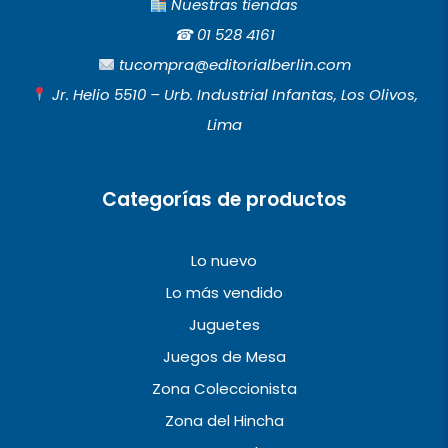
c
s
u
Nuestras tiendas
e
t
t
☎︎
01 528 4161
b
a
u
tucompra@editorialberlin.com
o
g
b
Jr. Helio 5510 – Urb. Industrial Infantas, Los Olivos,
o
r
e
Lima
k
a
m
Categorías de productos
Lo nuevo
Lo más vendido
Juguetes
Juegos de Mesa
Zona Coleccionista
Zona del Hincha