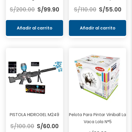
El
El
El
El
S/
200.00
S/
99.90
S/
110.00
S/
55.00
precio
precio
precio
prec
original
actual
original
actu
era:
es:
era:
es:
Añadir al carrito
Añadir al carrito
S/200.00.
S/99.90.
S/110.00.
S/55
PISTOLA HIDROGEL M249
Pelota Para Pintar Viniball La
El
El
Vaca Lola N°5
S/
100.00
S/
60.00
precio
precio