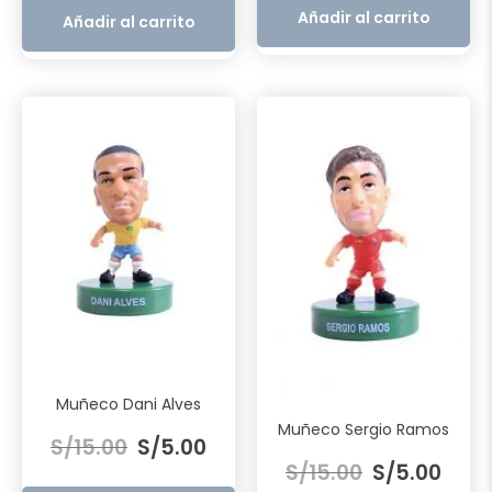
era:
es:
era:
es:
Añadir al carrito
Añadir al carrito
S/15.00.
S/5.0
S/50.00.
S/36.97.
Muñeco Dani Alves
El
El
Muñeco Sergio Ramos
S/
15.00
S/
5.00
El
El
precio
precio
S/
15.00
S/
5.00
precio
preci
original
actual