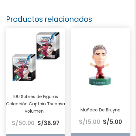
Productos relacionados
100 Sobres de Figuras
Colección Captain Tsubasa
Muñeco De Bruyne
Volumen...
El
El
El
El
S/
15.00
S/
5.00
S/
50.00
S/
36.97
precio
preci
precio
precio
original
actua
original
actual