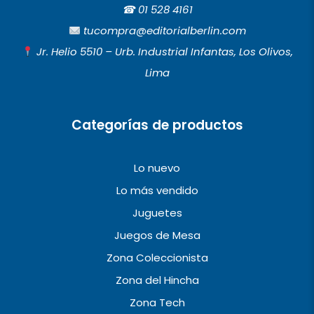
e
t
t
☎︎
01 528 4161
b
a
u
tucompra@editorialberlin.com
o
g
b
Jr. Helio 5510 – Urb. Industrial Infantas, Los Olivos,
o
r
e
Lima
k
a
m
Categorías de productos
Lo nuevo
Lo más vendido
Juguetes
Juegos de Mesa
Zona Coleccionista
Zona del Hincha
Zona Tech