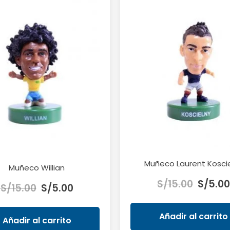
Muñeco Laurent Kosci
Muñeco Willian
El
El
El
S/
15.00
S/
5.00
S/
15.00
S/
5.00
precio
precio
precio
original
original
actual
era:
Añadir al carrito
era:
es:
Añadir al carrito
S/15.00.