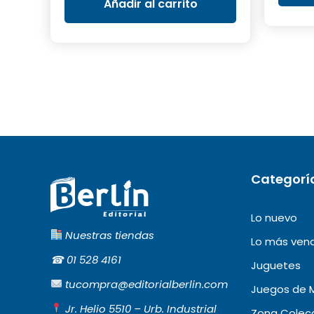
era:
es:
Añadir al carrito
S/15.00.
S/5.00.
Categorí
Lo nuevo
Nuestras tiendas
Lo más ven
☎︎
01 528 4161
Juguetes
tucompra@editorialberlin.com
Juegos de 
Jr. Helio 5510 – Urb. Industrial
Zona Colecc