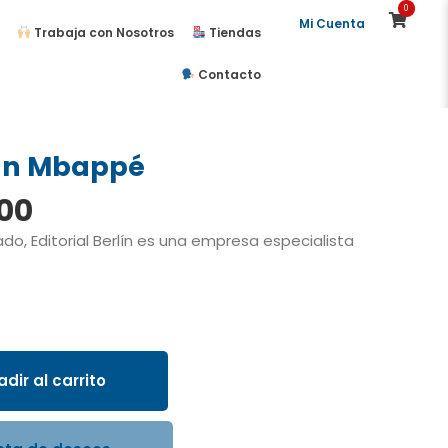
0
Mi Cuenta
Trabaja con Nosotros
Tiendas
Contacto
an Mbappé
El
.00
io
precio
do, Editorial Berlín es una empresa especialista
nal
actual
es:
00.
S/10.00.
dir al carrito