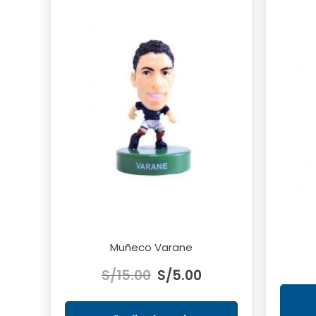
Muñeco Varane
El
El
S/
15.00
S/
5.00
precio
precio
original
actual