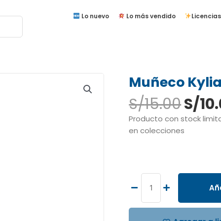
Lo nuevo
Lo más vendido
Licencias
Muñeco Kyli
El
S/
15.00
S/
10
prec
Producto con stock limita
origi
en colecciones
era:
S/15.
Muñeco
Kylian
Mbappé
Aña
cantidad