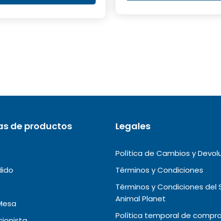
S/15.00.
S/5.00.
as de productos
Legales
Política de Cambios y Devol
dido
Términos y Condiciones
Términos y Condiciones del 
Animal Planet
Mesa
Política temporal de compra
ionista