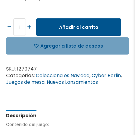
Lanza
Pastel
Prank
Añadir al carrito
Cream
Game
cantidad
Agregar a lista de deseos
SKU:
1279747
Categorias:
Colecciona es Navidad
,
Cyber Berlin
,
Juegos de mesa
,
Nuevos Lanzamientos
Descripción
Contenido del juego: