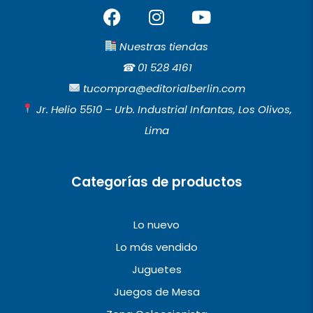
F
I
Y
a
n
o
c
s
u
Nuestras tiendas
e
t
t
☎︎
01 528 4161
b
a
u
tucompra@editorialberlin.com
o
g
b
Jr. Helio 5510 – Urb. Industrial Infantas, Los Olivos,
o
r
e
Lima
k
a
m
Categorías de productos
Lo nuevo
Lo más vendido
Juguetes
Juegos de Mesa