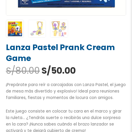
Lanza Pastel Prank Cream
Game
El
El
S/
80.00
S/
50.00
precio
precio
original
actual
¡Prepárate para reír a carcajadas con Lanza Pastel, el juego
era:
es:
de mesa más divertido y explosivo! Ideal para reuniones
S/80.00.
S/50.00.
familiares, fiestas y momentos de locura con amigos.
Este juego consiste en colocar tu cara en el marco y girar
la ruleta… ¿Tendrás suerte o recibirás una dulce sorpresa
en la cara? ¡Nunca sabes cuándo el brazo lanzador se
activará y te dejará cubierto de crema!