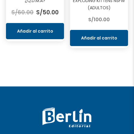
¿Q.D.M.A?
EXPLODING KITTENS NSFW
El
El
(ADULTOS)
S/
60.00
S/
50.00
precio
precio
S/
100.00
original
actual
era:
es:
Añadir al carrito
S/60.00.
S/50.00.
Añadir al carrito