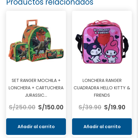
Productos relacionados
SET RANGER MOCHILA +
LONCHERA RANGER
LONCHERA + CARTUCHERA
CUADRADRA HELLO KITTY &
JURASSIC...
FRIENDS
El
El
El
El
S/
250.00
S/
150.00
S/
39.90
S/
19.90
precio
precio
precio
prec
original
actual
original
actu
era:
es:
era:
es:
Añadir al carrito
Añadir al carrito
S/250.00.
S/150.00.
S/39.90.
S/19.