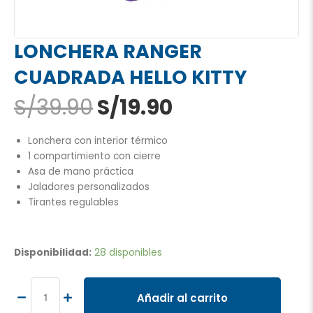
LONCHERA RANGER
CUADRADA HELLO KITTY
El
El
S/
39.90
S/
19.90
precio
precio
original
actual
Lonchera con interior térmico
era:
es:
1 compartimiento con cierre
S/39.90.
S/19.90.
Asa de mano práctica
Jaladores personalizados
Tirantes regulables
LONCHERA
RANGER
Disponibilidad:
28 disponibles
CUADRADA
HELLO
KITTY
Añadir al carrito
cantidad