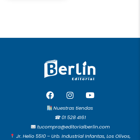
F
I
Y
a
n
o
c
s
u
Nuestras tiendas
e
t
t
☎︎
01 528 4161
b
a
u
tucompra@editorialberlin.com
o
g
b
Jr. Helio 5510 – Urb. Industrial Infantas, Los Olivos,