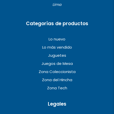
o
r
e
Lima
k
a
m
Categorías de productos
Lo nuevo
Lo más vendido
Juguetes
Juegos de Mesa
Zona Coleccionista
Zona del Hincha
Zona Tech
Legales