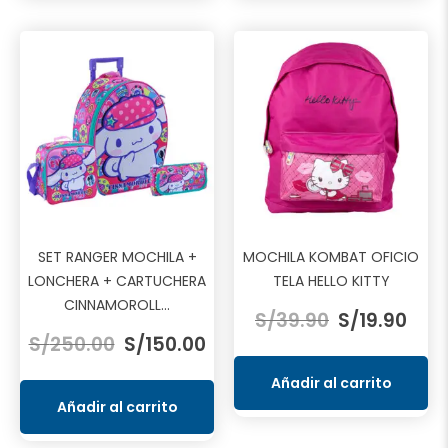
SET RANGER MOCHILA +
MOCHILA KOMBAT OFICIO
LONCHERA + CARTUCHERA
TELA HELLO KITTY
El
El
CINNAMOROLL...
S/
39.90
S/
19.90
El
El
precio
prec
S/
250.00
S/
150.00
precio
precio
original
actu
original
actual
era:
es:
Añadir al carrito
era:
es:
S/39.90.
S/19.
Añadir al carrito
S/250.00.
S/150.00.