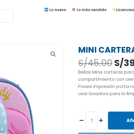
Lo nuevo
Lo más vendido
Licencias
MINI CARTER
El
S/
45.00
S/
39
prec
Bellas Minis carteras par
orig
compartimiento con cierr
era:
Posee impresión porta n
S/45
usar lavadora para la lim
MINI
CARTERA
MELODY
Aña
cantidad