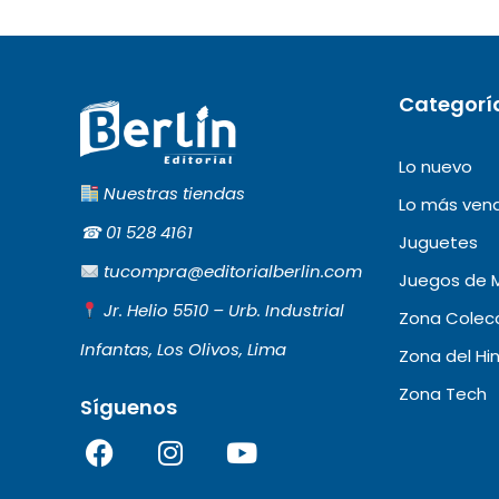
Categorí
Lo nuevo
Nuestras tiendas
Lo más ven
☎︎
01 528 4161
Juguetes
tucompra@editorialberlin.com
Juegos de 
Jr. Helio 5510 – Urb. Industrial
Zona Colecc
Infantas, Los Olivos, Lima
Zona del Hi
Zona Tech
Síguenos
F
I
Y
a
n
o