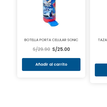
BOTELLA PORTA CELULAR SONIC
TAZA
El
El
S/
29.90
S/
25.00
precio
precio
original
actual
era:
es:
Añadir al carrito
S/29.90.
S/25.00.