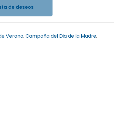
ista de deseos
e Verano
,
Campaña del Dia de la Madre
,