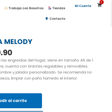
0
Mi Cuenta
Trabaja con Nosotros
Tiendas
Contacto
A MELODY
El
.90
io
precio
a las engreídas del hogar, viene en tamaño A6 de 1
inal
actual
e, cuenta con tirantes regulables y removibles.
es:
ombre y jalador personalizado. Se recomienda no
.00.
S/39.90.
pieza, limpiar con paño húmedo el interior.
dir al carrito