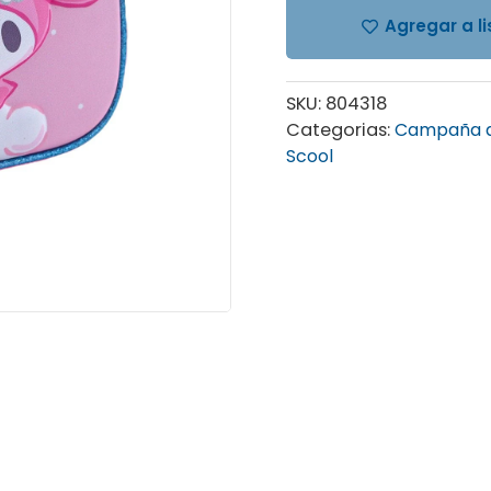
Agregar a l
SKU:
804318
Categorias:
Campaña d
Scool