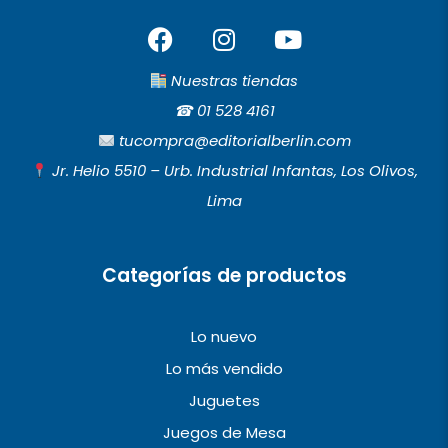
F
I
Y
a
n
o
c
s
u
Nuestras tiendas
e
t
t
☎︎
01 528 4161
b
a
u
tucompra@editorialberlin.com
o
g
b
Jr. Helio 5510 – Urb. Industrial Infantas, Los Olivos,
o
r
e
Lima
k
a
m
Categorías de productos
Lo nuevo
Lo más vendido
Juguetes
Juegos de Mesa