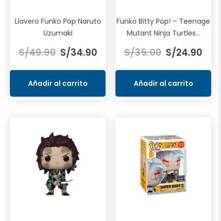
Llavero Funko Pop Naruto
Funko Bitty Pop! – Teenage
Uzumaki
Mutant Ninja Turtles...
El
El
El
El
S/
49.90
S/
34.90
S/
35.00
S/
24.90
precio
precio
precio
prec
original
actual
original
actu
era:
es:
era:
es:
Añadir al carrito
Añadir al carrito
S/49.90.
S/34.90.
S/35.00.
S/24