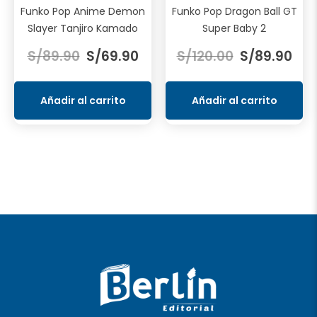
Funko Pop Anime Demon
Funko Pop Dragon Ball GT
Slayer Tanjiro Kamado
Super Baby 2
El
El
El
El
S/
89.90
S/
69.90
S/
120.00
S/
89.90
precio
precio
precio
prec
original
actual
original
actu
era:
es:
era:
es:
Añadir al carrito
Añadir al carrito
S/89.90.
S/69.90.
S/120.00.
S/89