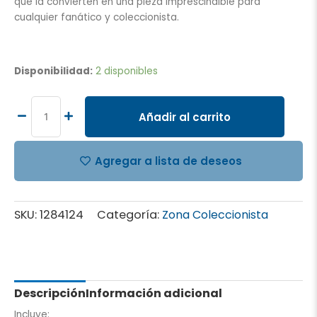
que la convierten en una pieza imprescindible para
cualquier fanático y coleccionista.
Minix
Figurine
Disponibilidad:
2 disponibles
12
cm
Star
Añadir al carrito
Wars
–
Stormtrooper
Agregar a lista de deseos
cantidad
SKU:
1284124
Categoría:
Zona Coleccionista
Descripción
Información adicional
Incluye: