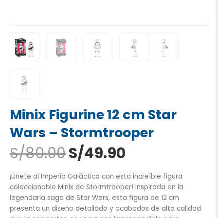
Minix Figurine 12 cm Star
Wars – Stormtrooper
El
El
S/
80.00
S/
49.90
precio
precio
original
actual
¡Únete al Imperio Galáctico con esta increíble figura
era:
es:
coleccionable Minix de Stormtrooper! Inspirada en la
S/80.00.
S/49.90.
legendaria saga de Star Wars, esta figura de 12 cm
presenta un diseño detallado y acabados de alta calidad