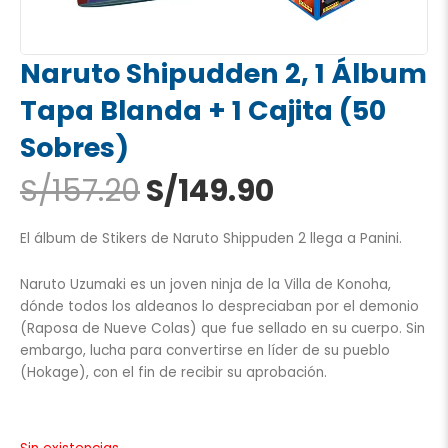
Naruto Shipudden 2, 1 Álbum
Tapa Blanda + 1 Cajita (50
Sobres)
El
El
S/
157.20
S/
149.90
precio
precio
original
actual
El álbum de Stikers de Naruto Shippuden 2 llega a Panini.
era:
es:
S/157.20.
S/149.90.
Naruto Uzumaki es un joven ninja de la Villa de Konoha,
dónde todos los aldeanos lo despreciaban por el demonio
(Raposa de Nueve Colas) que fue sellado en su cuerpo. Sin
embargo, lucha para convertirse en líder de su pueblo
(Hokage), con el fin de recibir su aprobación.