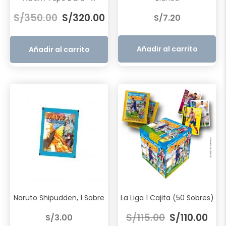
El
El
S/
350.00
S/
320.00
S/
7.20
precio
precio
original
actual
era:
es:
Añadir al carrito
Añadir al carrito
S/350.00.
S/320.00.
Naruto Shipudden, 1 Sobre
La Liga 1 Cajita (50 Sobres)
El
El
S/
115.00
S/
110.00
S/
3.00
precio
prec