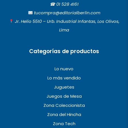
e
t
t
☎︎
01 528 4161
b
a
u
tucompra@editorialberlin.com
o
g
b
Jr. Helio 5510 – Urb. Industrial Infantas, Los Olivos,
o
r
e
Lima
k
a
m
Categorías de productos
Lo nuevo
Lo más vendido
Juguetes
Juegos de Mesa
Zona Coleccionista
Zona del Hincha
Zona Tech