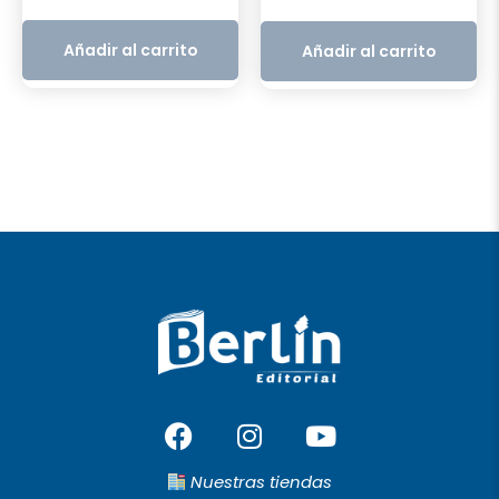
original
actu
era:
es:
Añadir al carrito
Añadir al carrito
S/115.00.
S/11
F
I
Y
a
n
o
c
s
u
Nuestras tiendas