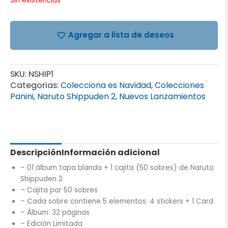
Sin existencias
Agregar a lista de deseos
SKU:
NSHIP1
Categorias:
Colecciona es Navidad
,
Colecciones
Panini
,
Naruto Shippuden 2
,
Nuevos Lanzamientos
Descripción
Información adicional
– 01 álbum tapa blanda + 1 cajita (50 sobres) de Naruto
Shippuden 2
– Cajita por 50 sobres
– Cada sobre contiene 5 elementos: 4 stickers + 1 Card
– Á
lbum: 32 páginas
– Edición Limitada