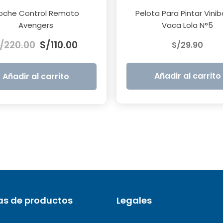
oche Control Remoto
Pelota Para Pintar Viniba
Avengers
Vaca Lola N°5
El
El
/
220.00
S/
110.00
S/
29.90
precio
precio
original
actual
era:
es:
Añadir al carrito
Añadir al carrito
S/220.00.
S/110.00.
as de productos
Legales