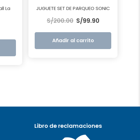
ll La
JUGUETE SET DE PARQUEO SONIC
El
El
S/
200.00
S/
99.90
precio
precio
original
actual
era:
es:
Añadir al carrito
S/200.00.
S/99.90.
Libro de reclamaciones