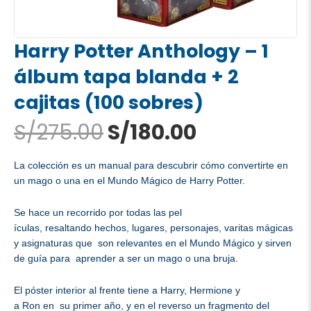
Harry Potter Anthology – 1
álbum tapa blanda + 2
cajitas (100 sobres)
El
El
S/
275.00
S/
180.00
precio
precio
original
actual
La colección es un manual para descubrir cómo convertirte en
era:
es:
un mago o una en el Mundo Mágico de Harry Potter.
S/275.00.
S/180.00.
Se hace un recorrido por todas las pel
ículas, resaltando hechos, lug
ares, personajes, varitas mági
cas
y asignaturas que son relevantes en el Mundo Mágico y sirven
de guía para aprender a ser un mago o una bruja.
El póster interior al frente tiene a Harry, Hermione y
a Ron en su primer año, y en el reverso un fragmento del