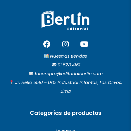
F
I
Y
a
n
o
c
s
u
Nuestras tiendas
e
t
t
☎︎
01 528 4161
b
a
u
tucompra@editorialberlin.com
o
g
b
Jr. Helio 5510 – Urb. Industrial Infantas, Los Olivos,
o
r
e
Lima
k
a
m
Categorías de productos
Lo nuevo