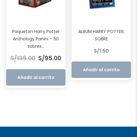
Paquetón Harry Potter
ALBUM HARRY POTTER,
Anthology Panini – 50
SOBRE
sobres...
S/
1.50
El
El
S/
135.00
S/
95.00
precio
precio
original
actual
Añadir al carrito
era:
es:
Añadir al carrito
S/135.00.
S/95.00.