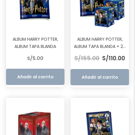
ALBUM HARRY POTTER,
ALBUM HARRY POTTER,
ALBUM TAPA BLANDA
ALBUM TAPA BLANDA + 2...
El
El
S/
155.00
S/
110.00
S/
5.00
precio
pre
original
act
era:
es:
Añadir al carrito
Añadir al carrito
S/155.00.
S/11