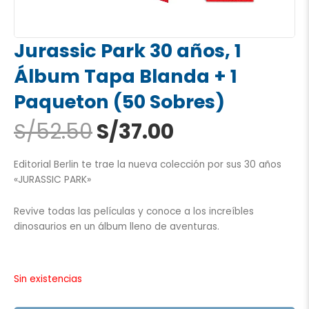
Jurassic Park 30 años, 1
Álbum Tapa Blanda + 1
Paqueton (50 Sobres)
El
El
S/
52.50
S/
37.00
precio
precio
original
actual
Editorial Berlin te trae la nueva colección por sus 30 años
era:
es:
«JURASSIC PARK»
S/52.50.
S/37.00.
Revive todas las películas y conoce a los increíbles
dinosaurios en un álbum lleno de aventuras.
Sin existencias