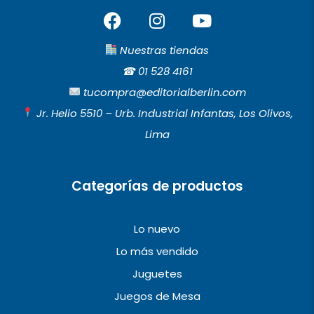
F
I
Y
a
n
o
c
s
u
Nuestras tiendas
e
t
t
☎︎
01 528 4161
b
a
u
tucompra@editorialberlin.com
o
g
b
Jr. Helio 5510 – Urb. Industrial Infantas, Los Olivos,
o
r
e
Lima
k
a
m
Categorías de productos
Lo nuevo
Lo más vendido
Juguetes
Juegos de Mesa