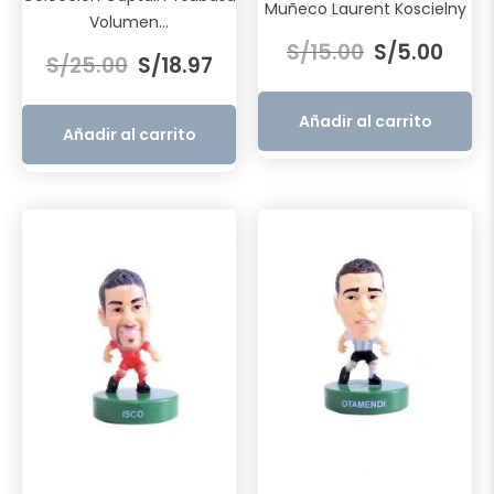
Muñeco Laurent Koscielny
Volumen...
El
El
El
El
S/
15.00
S/
5.00
precio
preci
S/
25.00
S/
18.97
precio
precio
original
actua
original
actual
era:
es:
Añadir al carrito
era:
es:
Añadir al carrito
S/15.00.
S/5.0
S/25.00.
S/18.97.