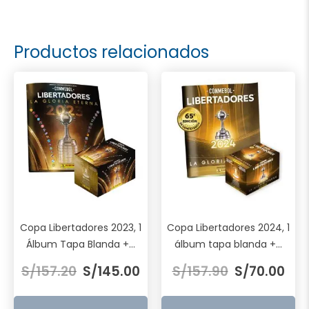
Productos relacionados
Copa Libertadores 2023, 1
Copa Libertadores 2024, 1
Álbum Tapa Blanda +...
álbum tapa blanda +...
El
El
El
El
S/
157.20
S/
145.00
S/
157.90
S/
70.00
precio
precio
precio
prec
original
actual
original
actu