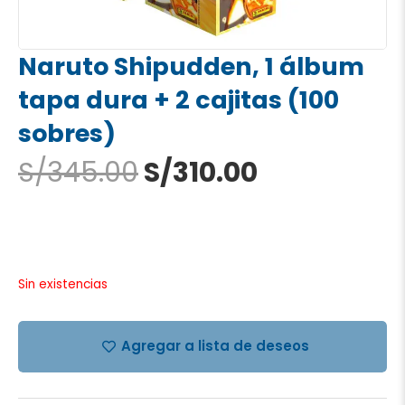
Naruto Shipudden, 1 álbum
tapa dura + 2 cajitas (100
sobres)
El
El
S/
345.00
S/
310.00
precio
precio
original
actual
era:
es:
S/345.00.
S/310.00.
Sin existencias
Agregar a lista de deseos