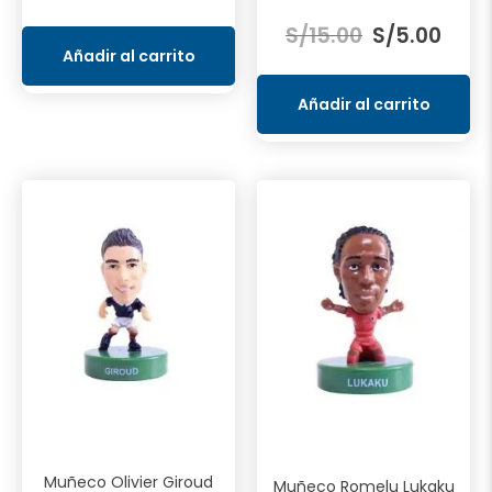
El
El
original
actual
S/
15.00
S/
5.00
precio
preci
era:
es:
Añadir al carrito
original
actua
S/50.00.
S/36.97.
era:
es:
Añadir al carrito
S/15.00.
S/5.0
Muñeco Olivier Giroud
Muñeco Romelu Lukaku