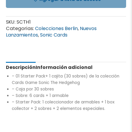
cajita
(30
sobres)
SKU:
SCTH1
cantidad
Categorias:
Colecciones Berlin
,
Nuevos
Lanzamientos
,
Sonic Cards
Descripción
Información adicional
–
01 Starter Pack+ 1 cajita (30 sobres) de la colección
Cards Game Sonic The Hedgehog
– Caja por 30 sobres
– Sobre: 6 cards + 1 armable
– Starter Pack: 1 coleccionador de armables + 1 box
collector + 2 sobres + 2 elementos especiales.