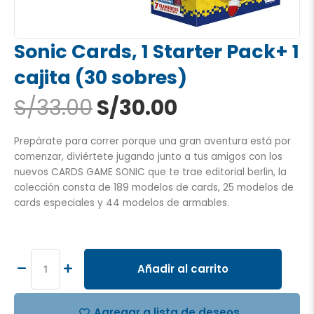
Sonic Cards, 1 Starter Pack+ 1
cajita (30 sobres)
El
El
S/
33.00
S/
30.00
precio
precio
original
actual
Prepárate para correr porque una gran aventura está por
era:
es:
comenzar, diviértete jugando junto a tus amigos con los
S/33.00.
S/30.00.
nuevos CARDS GAME SONIC que te trae editorial berlin, la
colección consta de 189 modelos de cards, 25 modelos de
cards especiales y 44 modelos de armables.
Sonic
Cards,
1
Añadir al carrito
Starter
Pack+
1
Agregar a lista de deseos