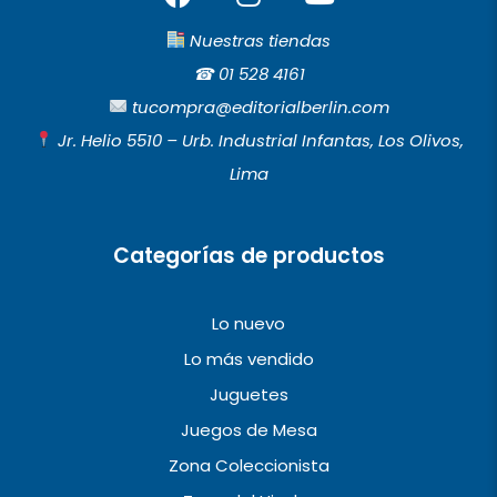
a
n
o
c
s
u
Nuestras tiendas
e
t
t
☎︎
01 528 4161
b
a
u
tucompra@editorialberlin.com
o
g
b
Jr. Helio 5510 – Urb. Industrial Infantas, Los Olivos,
o
r
e
Lima
k
a
m
Categorías de productos
Lo nuevo
Lo más vendido
Juguetes
Juegos de Mesa
Zona Coleccionista