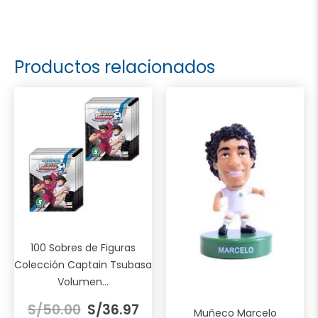
Productos relacionados
100 Sobres de Figuras
Colección Captain Tsubasa
Volumen...
El
El
S/
50.00
S/
36.97
Muñeco Marcelo
precio
precio