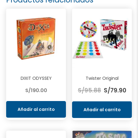
DIXIT ODYSSEY
Twister Original
El
El
S/
95.88
S/
79.90
S/
190.00
precio
prec
original
actu
era:
es:
Añadir al carrito
Añadir al carrito
S/95.88.
S/79