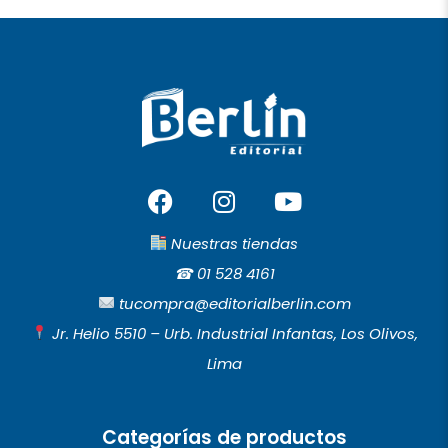
F
I
Y
a
n
o
c
s
u
Nuestras tiendas
e
t
t
☎︎
01 528 4161
b
a
u
tucompra@editorialberlin.com
o
g
b
Jr. Helio 5510 – Urb. Industrial Infantas, Los Olivos,
o
r
e
Lima
k
a
m
Categorías de productos