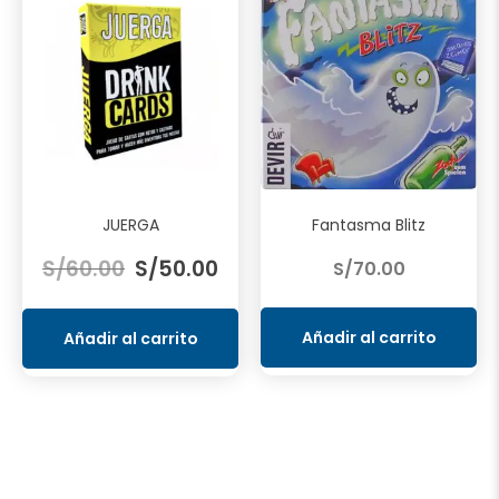
JUERGA
Fantasma Blitz
El
El
S/
60.00
S/
50.00
S/
70.00
precio
precio
original
actual
era:
es:
Añadir al carrito
Añadir al carrito
S/60.00.
S/50.00.