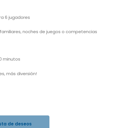
ra 6 jugadores
 familiares, noches de juegos o competencias
0 minutos
es, más diversión!
ista de deseos