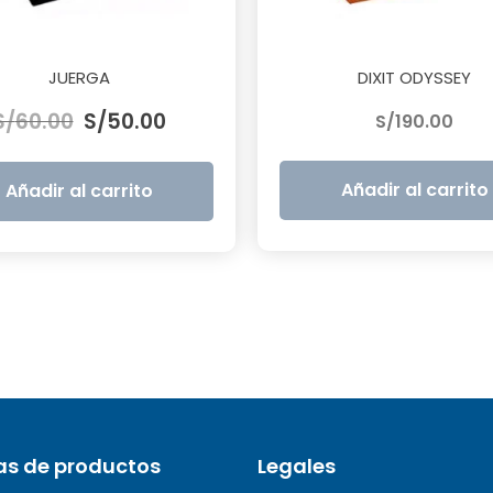
JUERGA
DIXIT ODYSSEY
El
El
S/
60.00
S/
50.00
S/
190.00
precio
precio
original
actual
era:
es:
Añadir al carrito
Añadir al carrito
S/60.00.
S/50.00.
as de productos
Legales