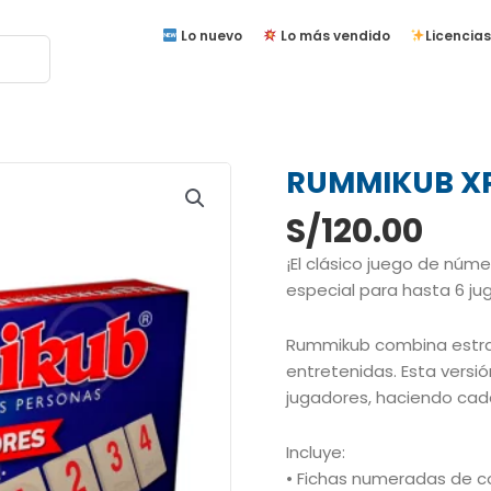
Lo nuevo
Lo más vendido
Licencias
RUMMIKUB X
S/
120.00
¡El clásico juego de núm
especial para hasta 6 ju
Rummikub combina estrat
entretenidas. Esta versi
jugadores, haciendo cad
Incluye:
• Fichas numeradas de c