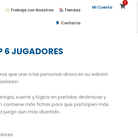
0
Mi Cuenta
Trabaja con Nosotros
Tiendas
Contacto
P 6 JUGADORES
eros que une a las personas ahora en su edición
gadores!
egia, suerte y lógica en partidas dinámicas y
ón contiene más fichas para que participen más
a juego aún más divertido.
olores