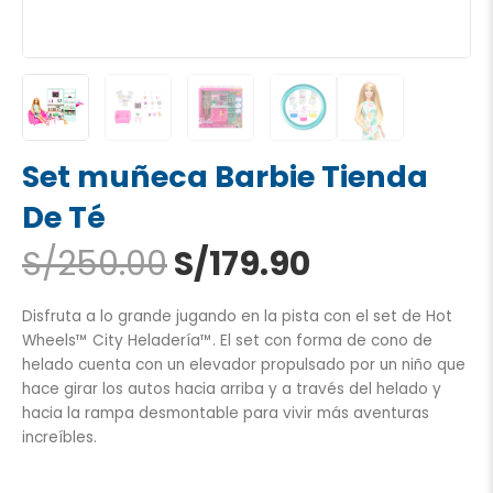
Set muñeca Barbie Tienda
De Té
El
El
S/
250.00
S/
179.90
precio
precio
original
actual
Disfruta a lo grande jugando en la pista con el set de Hot
era:
es:
Wheels™ City Heladería™. El set con forma de cono de
S/250.00.
S/179.90.
helado cuenta con un elevador propulsado por un niño que
hace girar los autos hacia arriba y a través del helado y
hacia la rampa desmontable para vivir más aventuras
increíbles.
Set