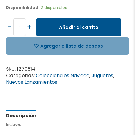
muñeca
Disponibilidad:
2 disponibles
Barbie
Tienda
De
Añadir al carrito
Té
cantidad
Agregar a lista de deseos
SKU:
1279814
Categorias:
Colecciona es Navidad
,
Juguetes
,
Nuevos Lanzamientos
Descripción
Incluye: