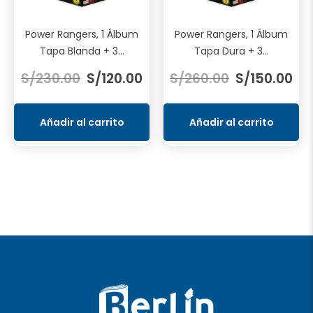
Power Rangers, 1 Álbum
Power Rangers, 1 Álbum
Tapa Blanda + 3...
Tapa Dura + 3...
El
El
El
El
S/
230.00
S/
120.00
S/
260.00
S/
150.00
precio
precio
precio
pre
original
actual
original
act
era:
es:
era:
es:
Añadir al carrito
Añadir al carrito
S/230.00.
S/120.00.
S/260.00.
S/1