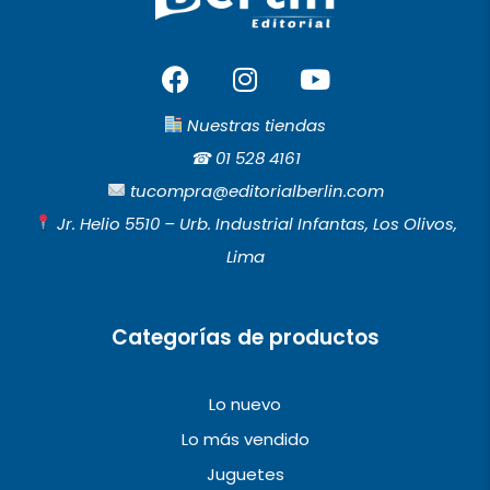
F
I
Y
a
n
o
c
s
u
Nuestras tiendas
e
t
t
☎︎
01 528 4161
b
a
u
tucompra@editorialberlin.com
o
g
b
Jr. Helio 5510 – Urb. Industrial Infantas, Los Olivos,
o
r
e
Lima
k
a
m
Categorías de productos
Lo nuevo
Lo más vendido
Juguetes