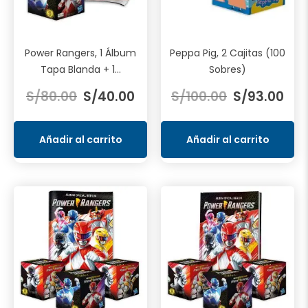
Power Rangers, 1 Álbum
Peppa Pig, 2 Cajitas (100
Tapa Blanda + 1...
Sobres)
El
El
El
El
S/
80.00
S/
40.00
S/
100.00
S/
93.00
precio
precio
precio
prec
original
actual
original
actu
era:
es:
era:
es:
Añadir al carrito
Añadir al carrito
S/80.00.
S/40.00.
S/100.00.
S/93