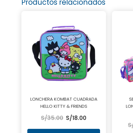
Productos relacionados
LONCHERA KOMBAT CUADRADA
S
HELLO KITTY & FRIENDS
LO
El
El
S/
35.00
S/
18.00
precio
precio
S
original
actual