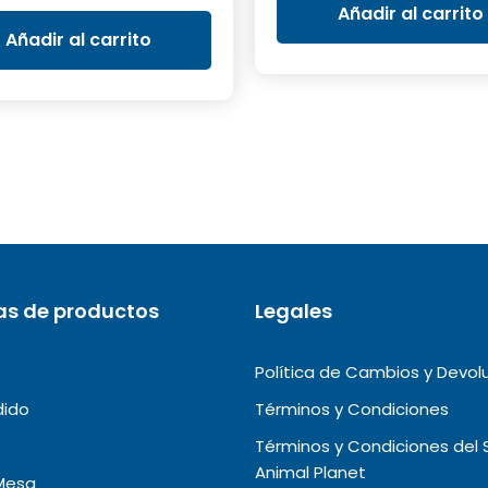
original
actual
era:
Añadir al carrito
era:
es:
S/39.90
Añadir al carrito
S/250.00.
S/150.00.
as de productos
Legales
Política de Cambios y Devol
dido
Términos y Condiciones
Términos y Condiciones del 
Animal Planet
Mesa