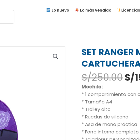
Lo nuevo
Lo más vendido
Licencias
SET RANGER 
CARTUCHERA
El
S/
250.00
S/
1
pre
Mochila:
ori
* 1 compartimiento con c
era
* Tamaño A4
S/2
* Trolley alto
* Ruedas de silicona
* Asa de mano práctica
* Forro interno completo
* Jaladores personaliza