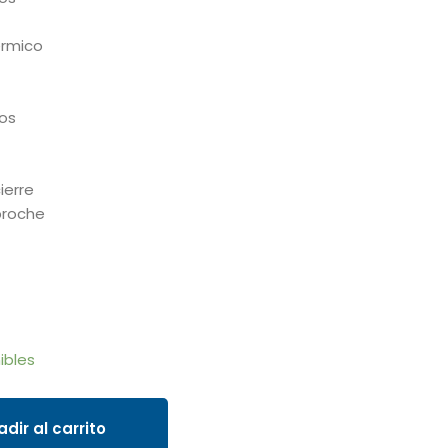
érmico
dos
ierre
broche
ibles
dir al carrito