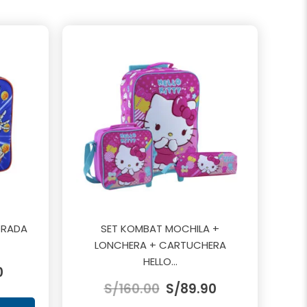
DRADA
SET KOMBAT MOCHILA +
LONCHERA + CARTUCHERA
El
HELLO...
0
El
El
precio
S/
160.00
S/
89.90
precio
precio
actual