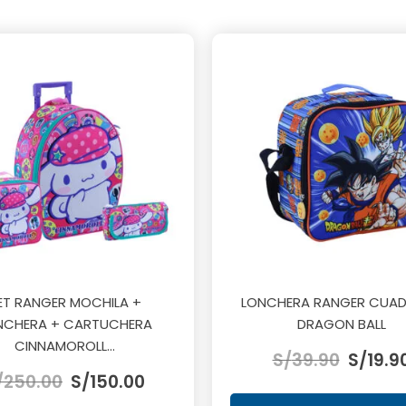
ET RANGER MOCHILA +
LONCHERA RANGER CUA
NCHERA + CARTUCHERA
DRAGON BALL
El
CINNAMOROLL...
S/
39.90
S/
19.9
El
El
precio
/
250.00
S/
150.00
precio
precio
original