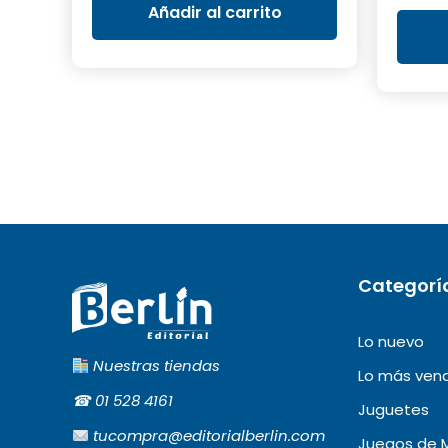
era:
es:
Añadir al carrito
S/35.00.
S/18.00.
Categorí
Lo nuevo
Nuestras tiendas
Lo más ven
☎︎
01 528 4161
Juguetes
tucompra@editorialberlin.com
Juegos de 