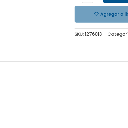
+
CARTUCHERA
KUROMI
Agregar a l
3D
cantidad
SKU:
1276013
Categor