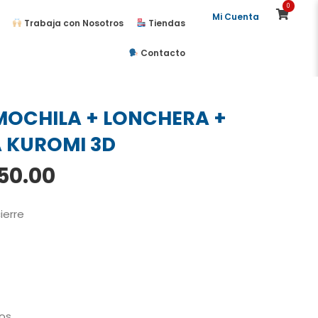
0
Mi Cuenta
Trabaja con Nosotros
Tiendas
Contacto
MOCHILA + LONCHERA +
 KUROMI 3D
El
50.00
cio
precio
ginal
actual
ierre
:
es:
50.00.
S/150.00.
dos