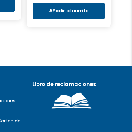
original
actual
es:
era:
es:
.
S/19.90.
Añadir al carrito
S/160.00.
S/89.90.
Libro de reclamaciones
uciones
Sorteo de