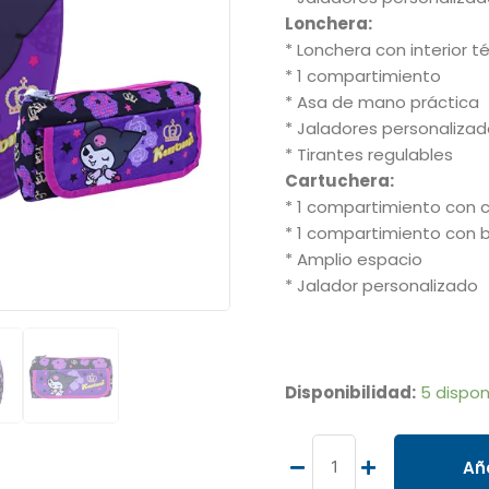
Lonchera:
* Lonchera con interior t
* 1 compartimiento
* Asa de mano práctica
* Jaladores personaliza
* Tirantes regulables
Cartuchera:
* 1 compartimiento con c
* 1 compartimiento con 
* Amplio espacio
* Jalador personalizado
SET
RANGER
Disponibilidad:
5 dispon
MOCHILA
+
LONCHERA
Aña