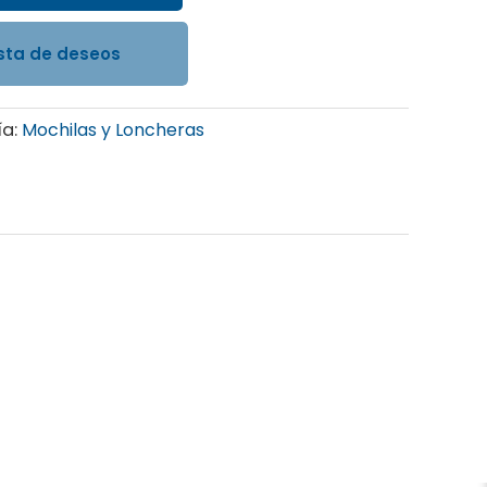
ista de deseos
ía:
Mochilas y Loncheras