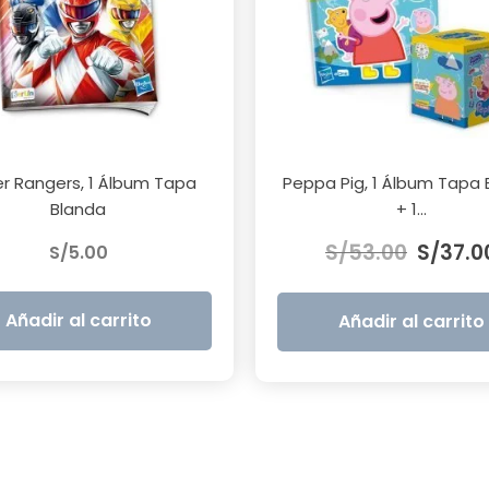
r Rangers, 1 Álbum Tapa
Peppa Pig, 1 Álbum Tapa 
Blanda
+ 1...
El
S/
53.00
S/
37.0
S/
5.00
precio
original
era:
Añadir al carrito
Añadir al carrito
S/53.00