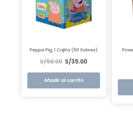
Peppa Pig, 1 Cajita (50 Sobres)
Powe
El
El
S/
50.00
S/
35.00
precio
precio
original
actual
era:
es:
Añadir al carrito
S/50.00.
S/35.00.