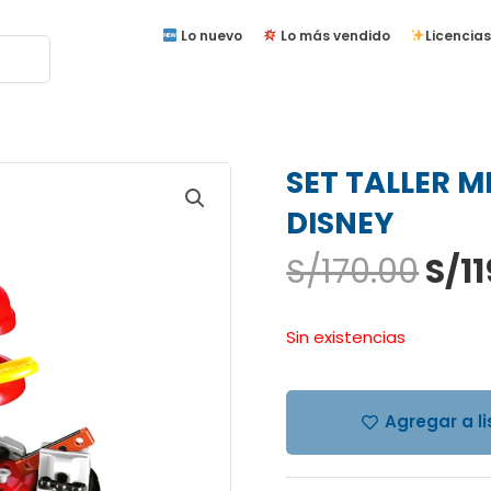
Lo nuevo
Lo más vendido
Licencias
SET TALLER 
DISNEY
El
S/
170.00
S/
1
pre
orig
Sin existencias
era:
S/17
Agregar a l