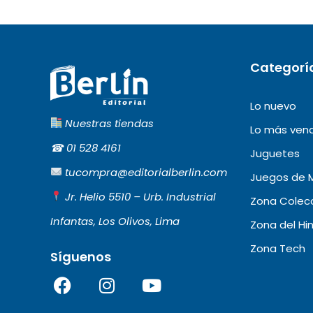
Categorí
Lo nuevo
Nuestras tiendas
Lo más ven
☎︎
01 528 4161
Juguetes
tucompra@editorialberlin.com
Juegos de 
Jr. Helio 5510 – Urb. Industrial
Zona Colecc
Infantas, Los Olivos, Lima
Zona del Hi
Zona Tech
Síguenos
F
I
Y
a
n
o