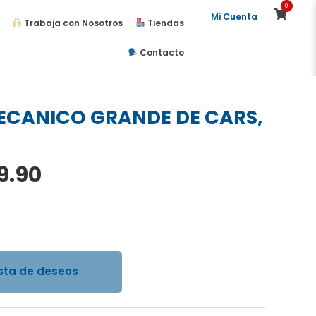
0
Mi Cuenta
Trabaja con Nosotros
Tiendas
Contacto
MECANICO GRANDE DE CARS,
El
19.90
cio
precio
inal
actual
es:
0.00.
S/119.90.
ista de deseos