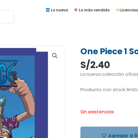
Lo nuevo
Lo más vendido
Licencias
One Piece 1 S
S/
2.40
La nueva colección oficia
Producto con stock limitad
Sin existencias
Agregar a l