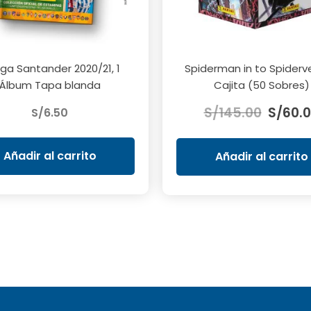
iga Santander 2020/21, 1
Spiderman in to Spiderve
Álbum Tapa blanda
Cajita (50 Sobres)
El
S/
145.00
S/
60.
S/
6.50
precio
original
era:
Añadir al carrito
Añadir al carrito
S/145.0