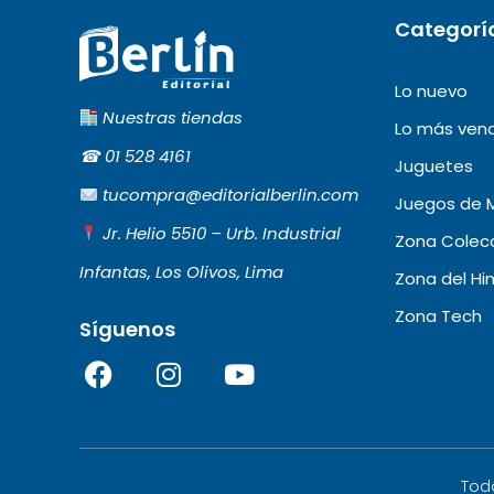
Categorí
Lo nuevo
Nuestras tiendas
Lo más ven
☎︎
01 528 4161
Juguetes
tucompra@editorialberlin.com
Juegos de 
Jr. Helio 5510 – Urb. Industrial
Zona Colecc
Infantas, Los Olivos, Lima
Zona del Hi
Zona Tech
Síguenos
F
I
Y
a
n
o
c
s
u
e
t
t
b
a
u
Tod