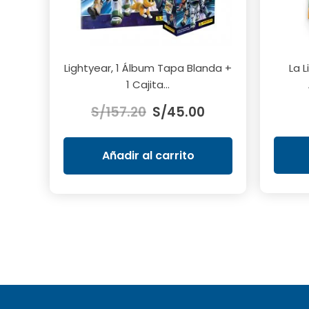
Lightyear, 1 Álbum Tapa Blanda +
La L
1 Cajita...
El
El
S/
157.20
S/
45.00
precio
precio
original
actual
era:
es:
Añadir al carrito
S/157.20.
S/45.00.