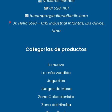
c
s
u
Nuestras tiendas
e
t
t
☎︎
01 528 4161
b
a
u
tucompra@editorialberlin.com
o
g
b
Jr. Helio 5510 – Urb. Industrial Infantas, Los Olivos,
o
r
e
Lima
k
a
m
Categorías de productos
Lo nuevo
Lo más vendido
Juguetes
Juegos de Mesa
Zona Coleccionista
Zona del Hincha