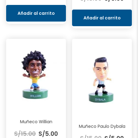
precio
preci
original
actual
original
actua
era:
es:
Añadir al carrito
era:
es:
Añadir al carrito
S/15.00.
S/5.00.
S/15.00.
S/5.0
Muñeco Willian
Muñeco Paulo Dybala
El
El
S/
15.00
S/
5.00
El
El
precio
precio