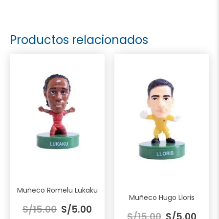
Productos relacionados
Muñeco Romelu Lukaku
Muñeco Hugo Lloris
El
El
S/
15.00
S/
5.00
El
El
precio
precio
S/
15.00
S/
5.00