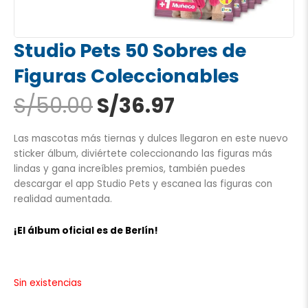
Studio Pets 50 Sobres de
Figuras Coleccionables
El
El
S/
50.00
S/
36.97
precio
precio
original
actual
Las mascotas más tiernas y dulces llegaron en este nuevo
era:
es:
sticker álbum, diviértete coleccionando las figuras más
S/50.00.
S/36.97.
lindas y gana increíbles premios, también puedes
descargar el app Studio Pets y escanea las figuras con
realidad aumentada.
¡El álbum oficial es de Berlín!
Sin existencias