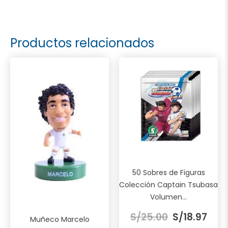
Productos relacionados
50 Sobres de Figuras
Colección Captain Tsubasa
Volumen...
El
El
S/
25.00
S/
18.97
Muñeco Marcelo
precio
prec