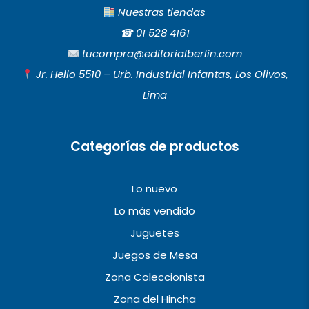
c
s
u
Nuestras tiendas
e
t
t
☎︎
01 528 4161
b
a
u
tucompra@editorialberlin.com
o
g
b
Jr. Helio 5510 – Urb. Industrial Infantas, Los Olivos,
o
r
e
Lima
k
a
m
Categorías de productos
Lo nuevo
Lo más vendido
Juguetes
Juegos de Mesa
Zona Coleccionista
Zona del Hincha