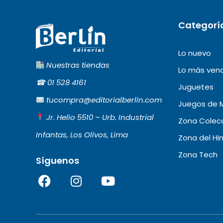
Categorí
Lo nuevo
Nuestras tiendas
Lo más ven
☎︎
01 528 4161
Juguetes
tucompra@editorialberlin.com
Juegos de 
Jr. Helio 5510 – Urb. Industrial
Zona Colecc
Infantas, Los Olivos, Lima
Zona del Hi
Zona Tech
Síguenos
F
I
Y
a
n
o
c
s
u
e
t
t