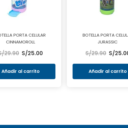
OTELLA PORTA CELULAR
BOTELLA PORTA CELUL
CINNAMOROLL
JURASSIC
El
El
El
S/
29.90
S/
25.00
S/
29.90
S/
25.0
precio
precio
precio
original
actual
original
era:
es:
era:
Añadir al carrito
Añadir al carrito
S/29.90.
S/25.00.
S/29.90.