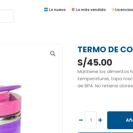
Lo nuevo
Lo más vendido
Licencias
TERMO DE C
S/
45.00
Mantiene los alimentos h
temperaturas, tapa rosca
de BPA. No retiene olore
TERMO
DE
COMIDA
Aña
KUROMI