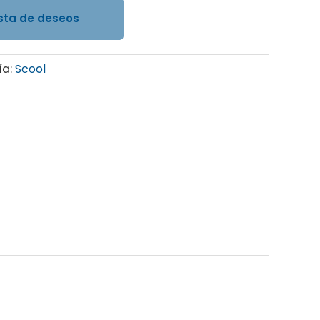
ista de deseos
ía:
Scool