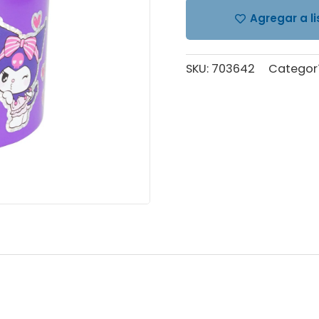
cantidad
Agregar a l
SKU:
703642
Categor