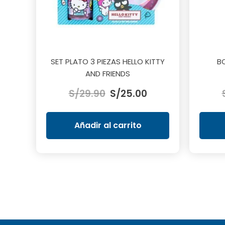
SET PLATO 3 PIEZAS HELLO KITTY
B
AND FRIENDS
El
El
S/
29.90
S/
25.00
precio
precio
original
actual
era:
es:
Añadir al carrito
S/29.90.
S/25.00.