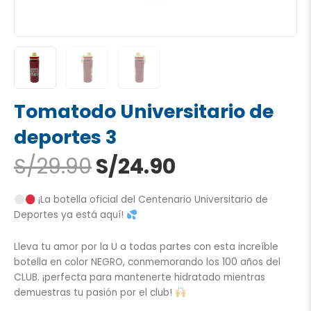
Tomatodo Universitario de
deportes 3
El
El
S/
29.90
S/
24.90
precio
precio
original
actual
¡La botella oficial del Centenario Universitario de
era:
es:
Deportes ya está aquí!
S/29.90.
S/24.90.
Lleva tu amor por la U a todas partes con esta increíble
botella en color NEGRO, conmemorando los 100 años del
CLUB. ¡perfecta para mantenerte hidratado mientras
demuestras tu pasión por el club!