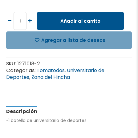
Tomatodo
Universitario
de
Añadir al carrito
deportes
3
cantidad
Agregar a lista de deseos
SKU:
1271018-2
Categorias:
Tomatodos
,
Universitario de
Deportes
,
Zona del Hincha
Descripción
-1 botella de universitario de deportes