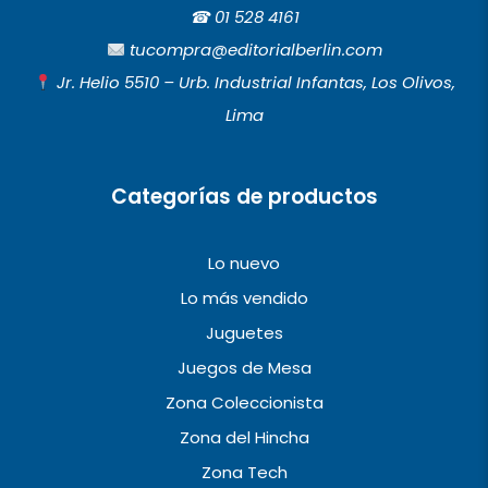
e
t
t
☎︎
01 528 4161
b
a
u
tucompra@editorialberlin.com
o
g
b
Jr. Helio 5510 – Urb. Industrial Infantas, Los Olivos,
o
r
e
Lima
k
a
m
Categorías de productos
Lo nuevo
Lo más vendido
Juguetes
Juegos de Mesa
Zona Coleccionista
Zona del Hincha
Zona Tech