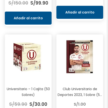
S/
150.00
S/
99.90
precio
precio
original
actu
original
actual
era:
es:
Añadir al carrito
era:
es:
S/24.90.
S/15.
Añadir al carrito
S/150.00.
S/99.90.
Universitario – 1 Cajita (50
Club Universitario de
Sobres)
Deportes 2023, 1 Sobre (5...
El
El
S/
59.90
S/
30.00
S/
1.00
precio
precio