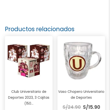
Productos relacionados
Club Universitario de
Vaso Chopero Universitario
Deportes 2023, 3 Cajitas
de Deportes
El
El
(150...
S/
24.90
S/
15.90
El
El
precio
prec